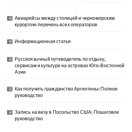
ц
Последние публикации
и
Авиарейсы между столицей и черноморским
я
курортом: перечень всех операторов
з
Информационная статья
а
п
Русскоязычный путеводитель по отдыху,
сервисам и культуре на островах Юго-Восточной
и
Азии
с
Как получить гражданство Аргентины: Полное
е
руководство
й
Запись на визу в Посольство США: Пошаговое
руководство