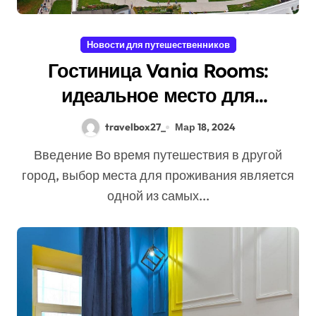
Новости для путешественников
Гостиница Vania Rooms:
идеальное место для
комфортного проживания во
travelbox27_
Мар 18, 2024
Владимире
Введение Во время путешествия в другой
город, выбор места для проживания является
одной из самых...