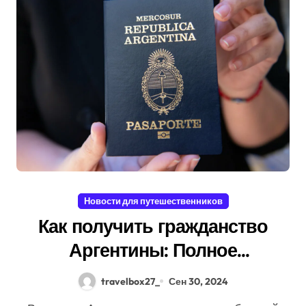
Новости для путешественников
Как получить гражданство
Аргентины: Полное
руководство
travelbox27_
Сен 30, 2024