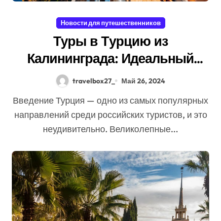
Новости для путешественников
Туры в Турцию из
Калининграда: Идеальный
Отдых для Вас
travelbox27_
Май 26, 2024
Введение Турция — одно из самых популярных
направлений среди российских туристов, и это
неудивительно. Великолепные...