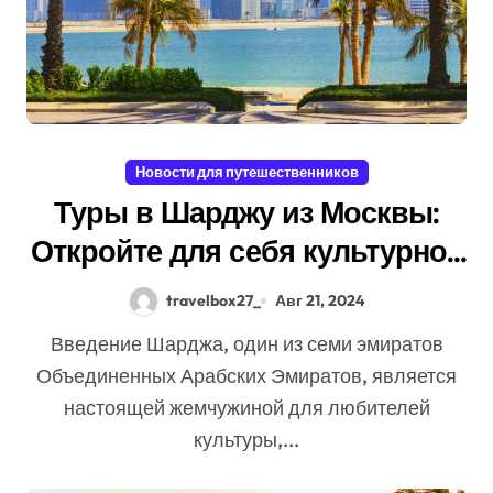
Новости для путешественников
Туры в Шарджу из Москвы:
Откройте для себя культурное
сердце ОАЭ
travelbox27_
Авг 21, 2024
Введение Шарджа, один из семи эмиратов
Объединенных Арабских Эмиратов, является
настоящей жемчужиной для любителей
культуры,...