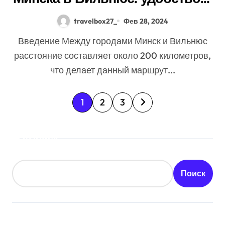
преимущества
travelbox27_
Фев 28, 2024
Введение Между городами Минск и Вильнюс
расстояние составляет около 200 километров,
что делает данный маршрут...
П
1
2
3
а
Поиск
г
и
Поиск
н
а