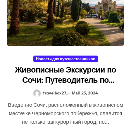
Новости для путешественников
Живописные Экскурсии по
Сочи: Путеводитель по
Природным и Культурным
travelbox27_
Май 23, 2024
Достопримечательностям
Введение Сочи, расположенный в живописном
местечке Черноморского побережья, славится
не только как курортный город, но...