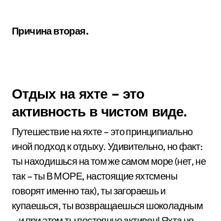
Причина вторая.
Отдых на яхте – это
активность в чистом виде.
Путешествие на яхте – это принципиально
иной подход к отдыху. Удивительно, но факт:
ты находишься на том же самом море (нет, не
так – ты В МОРЕ, настоящие яхтсмены
говорят именно так), ты загораешь и
купаешься, ты возвращаешься шоколадным
– и при этом ты постоянно активен! Яхта не