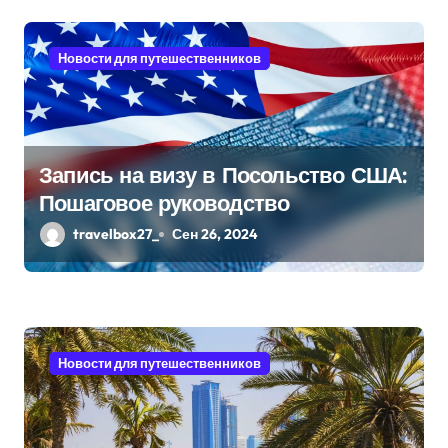
с
я
Новости для путешественников
м
Запись на визу в Посольство США:
Пошаговое руководство
travelbox27_
Сен 26, 2024
Новости для путешественников