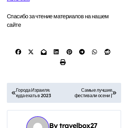
Спасибо за чтение материалов на нашем
сайте
Н
Города Израиля:
Самые лучшие
куда ехать в 2023
фестивали осени |
а
в
и
By
travelbox27_