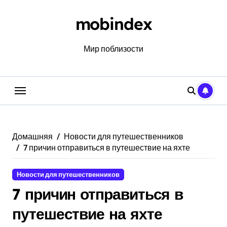
Перейти
к
mobindex
содержанию
Мир поблизости
Домашняя
Новости для путешественников
7 причин отправиться в путешествие на яхте
Новости для путешественников
7 причин отправиться в
путешествие на яхте