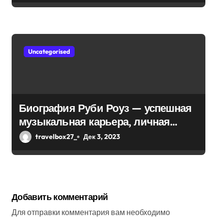
Uncategorised
Биография Руби Роуз — успешная
музыкальная карьера, личная
жизнь и знаковые достижения
travelbox27_
Дек 3, 2023
Добавить комментарий
Для отправки комментария вам необходимо