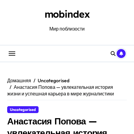
Перейти
к
mobindex
содержанию
Мир поблизости
Домашняя
Uncategorised
Анастасия Попова — увлекательная история
жизни и успешная карьера в мире журналистики
Uncategorised
Анастасия Попова —
увлекательная история