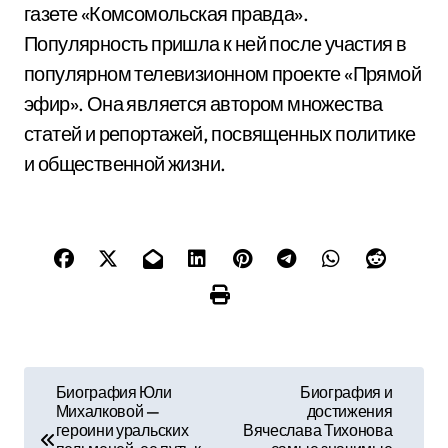
газете «Комсомольская правда».
Популярность пришла к ней после участия в
популярном телевизионном проекте «Прямой
эфир». Она является автором множества
статей и репортажей, посвященных политике
и общественной жизни.
Н
Биография Юли
Биография и
Михалковой —
достижения
а
героини уральских
Вячеслава Тихонова