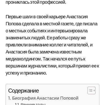
прониклась этой профессией.
Первые шаги в своей карьере Анастасия
Попова сделала в местной газете, где писала
о местных событиях и интервьюировала
знаменитых людей. Ее работы сразу же
привлекли внимание коллег и читателей, и
Анастасия была замечена известным
медиахолдингом. Так начался ее путь к
вершинам журналистики, который привел ее к
успеху и признанию.
Содержание
Биография Анастасии Поповой
Ранние годы