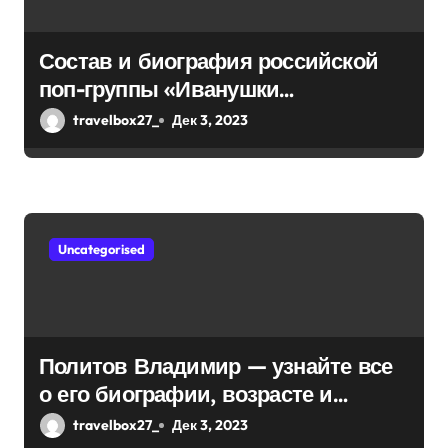
п
и
Состав и биография российской
поп-группы «Иванушки
с
интернешнл» — история успеха,
travelbox27_
Дек 3, 2023
я
музыка и судьбы участников
м
Uncategorised
Политов Владимир — узнайте все
о его биографии, возрасте и
впечатляющих достижениях!
travelbox27_
Дек 3, 2023