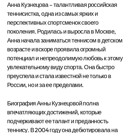
Анна Кузнецова – талантливая российская
теннисистка, одна из самых ярких и
перспективных спортсменок своего
поколения. Родилась и выросла в Москве,
Анна начала заниматься теннисом в детском
возрасте и вскоре проявила огромный
потенциал и непреодолимую любовь к этому
увлекательному виду спорта. Она быстро
преуспела и стала известной не только в
России, но и за ее пределами.
Биография Анны Кузнецовой полна
впечатляющих достижений, которые
подчеркивают ее талант и преданность
теннису. В 2004 году она дебютировала на