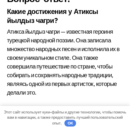
Какие достижения у Атиксы
йылдыз чагри?
Атикса йылдыз чагри — известная героиня
турецкой народной поэзии. Она записала
множество народных песен и исполнила их в
своем уникальном стиле. Она также
совершила путешествие по стране, чтобы
собирать и сохранять народные традиции,
являясь одной из первых артисток, которые
делали это.
Какая биография у Атиксы
Этот сайт использует куки-файлы и другие технологии, чтобы помочь
вам в навигации, а также предоставить лучший пользовательский
йылдыз чагри?
опыт.
OK