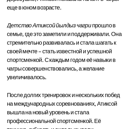
еще в юном возрасте.
Детство Атиксой йылдыз чагри
прошло в
семье, где это заметили и поддерживали. Она
стремительно развивалась и стала шагать к
своей мечте – стать известной и успешной
спортсменкой. С каждым годом её навыки в
чагры совершенствовались, а желание
увеличивалось.
После долгих тренировок и нескольких побед
на международных соревнованиях, Атиксой
вышла на новый уровень и стала
профессиональной спортсменкой. Её