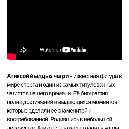
Атиксой йылдыз чагри
– известная фигура в
мире спорта и один из самых титулованных
чагистов нашего времени. Её биография
полна достижений и выдающихся моментов,
которые сделали её знаменитой и
востребованной. Родившись в небольшой
деревушке, Атиксой показала талант в чагры