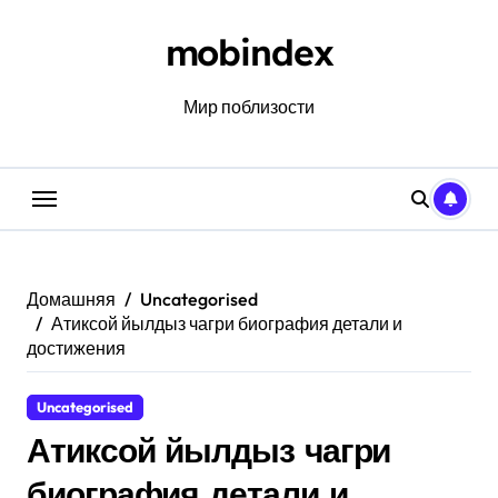
Перейти
к
mobindex
содержанию
Мир поблизости
Домашняя
Uncategorised
Атиксой йылдыз чагри биография детали и
достижения
Uncategorised
Атиксой йылдыз чагри
биография детали и