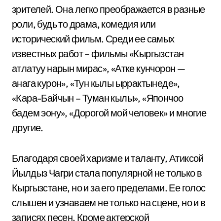
зрителей. Она легко преображается в разные
роли, будь то драма, комедия или
исторический фильм. Среди ее самых
известных работ – фильмы «Кыргызстан
атлатуу нарын мирас», «Атке кунчорон —
анага курон», «Тун кылы ыррактынеде»,
«Кара-Байчын – Туман кылы», «Япончоо
бадем эону», «Дорогой мой человек» и многие
другие.
Благодаря своей харизме и таланту, Атиксой
Йылдыз Чагри стала популярной не только в
Кыргызстане, но и за его пределами. Ее голос
слышен и узнаваем не только на сцене, но и в
записях песен. Кроме актерской