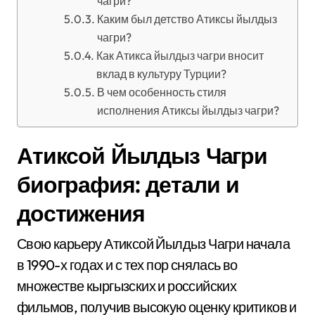
чагри?
Каким был детство Атиксы йылдыз
чагри?
Как Атикса йылдыз чагри вносит
вклад в культуру Турции?
В чем особенность стиля
исполнения Атиксы йылдыз чагри?
Атиксой Йылдыз Чагри
биография: детали и
достижения
Свою карьеру Атиксой Йылдыз Чагри начала
в 1990-х годах и с тех пор снялась во
множестве кыргызских и российских
фильмов, получив высокую оценку критиков и