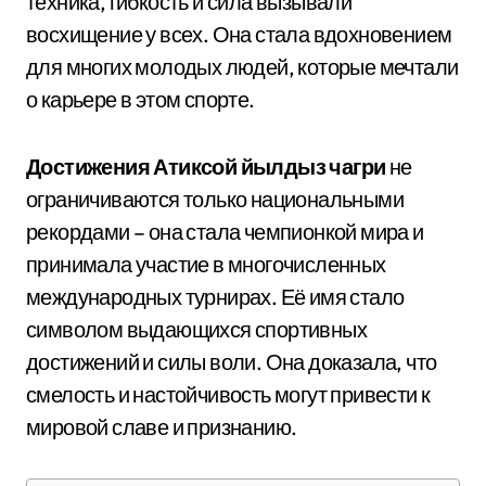
техника, гибкость и сила вызывали
восхищение у всех. Она стала вдохновением
для многих молодых людей, которые мечтали
о карьере в этом спорте.
Достижения Атиксой йылдыз чагри
не
ограничиваются только национальными
рекордами – она стала чемпионкой мира и
принимала участие в многочисленных
международных турнирах. Её имя стало
символом выдающихся спортивных
достижений и силы воли. Она доказала, что
смелость и настойчивость могут привести к
мировой славе и признанию.