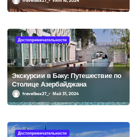
travelbox27_
Июн 16, 2024
п
и
с
я
Достопримечательности
м
Экскурсии в Баку: Путешествие по
Столице Азербайджана
travelbox27_
Май 31, 2024
Достопримечательности