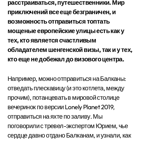
расстраиваться, путешественники. Мир
приключений все еще безграничен, и
возможность отправиться топтать
мощеные европейские улицы есть как у
тех, кто является счастливым
обладателем шенгенской визы, так и у тех,
кто еще не добежал до визового центра.
Например, можно отправиться на Балканы:
отведать плескавицу (и это котлета, между
прочим), потанцевать в мировой столице
вечеринок по версии Lonely Planet 2019,
отправиться на яхте по заливу. Мы
поговорили с тревел-экспертом Юрием, чье
сердце давно отдано Балканам, и узнали, как