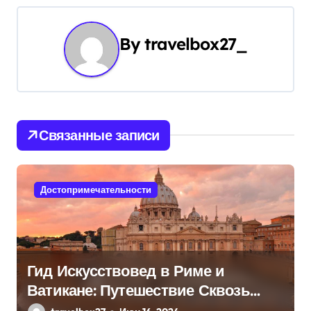
в
и
By
travelbox27_
г
а
ц
Связанные записи
и
я
Достопримечательности
п
о
з
Гид Искусствовед в Риме и
Ватикане: Путешествие Сквозь
а
Века Искусства