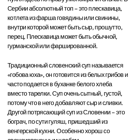
Сербии абсолютный топ – это плескавица,
котлета из фарша говядины или свинины,
внутри которой может быть сыр, прошутто,
перец. Плескавица может быть обычной,
гурманской или фаршированной.
Традиционный словенский суп называется
«гобова юха», он готовится из белых грибов и
часто подается в буханке белого хлеба
вместо тарелки. Суп очень сытный, густой,
потому что в него добавляют сыр и сливки.
Другой потрясающий суп из Словении – это
бограч, по сути гуляш, пришедший из
венгерской кухни. Особенно хорош со