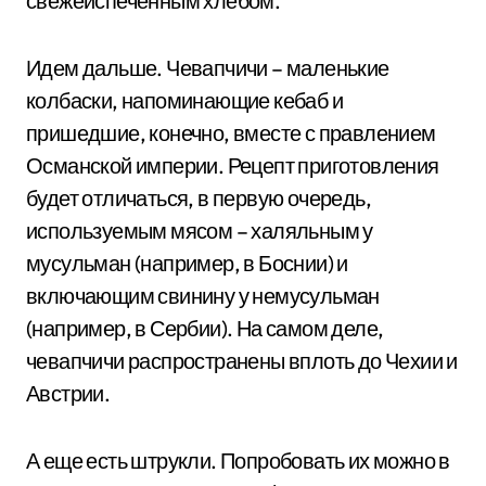
свежеиспеченным хлебом.
Идем дальше. Чевапчичи – маленькие
колбаски, напоминающие кебаб и
пришедшие, конечно, вместе с правлением
Османской империи. Рецепт приготовления
будет отличаться, в первую очередь,
используемым мясом – халяльным у
мусульман (например, в Боснии) и
включающим свинину у немусульман
(например, в Сербии). На самом деле,
чевапчичи распространены вплоть до Чехии и
Австрии.
А еще есть штрукли. Попробовать их можно в