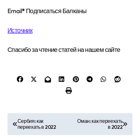
Email
*
Подписаться Балканы
Источник
Спасибо за чтение статей на нашем сайте
Н
Сербия: как
Оман: как переехать
переехать в 2022
в 2022
а