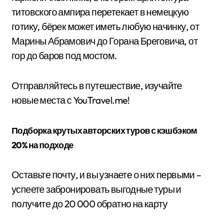
титовского ампира перетекает в немецкую
готику, бёрек может иметь любую начинку, от
Марины Абрамович до Горана Бреговича, от
гор до баров под мостом.
Отправляйтесь в путешествие, изучайте
новые места с YouTravel.me!
Подборка крутых авторских туров с кэшбэком
20% на подходе
Оставьте почту, и вы узнаете о них первыми –
успеете забронировать выгодные туры и
получите до 20 000 обратно на карту