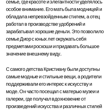
семье, где красоте и элегантности уделялось
особое внимание. Его мать была модницей и
обладала непревзойденным стилем, а отец
работал в производстве удобрений и
зарабатывал хорошие деньги. Это позволило
семье Диор с юных лет окружать себя
предметами роскоши и придавать большое
значение внешнему виду.
С самого детства Кристиану были доступны
самые модные и стильные вещи, а родители
поддерживали его интерес к искусству и
моде. Он часто посещал с матерью музеи и
галереи, где получал вдохновение от
произведений искусства и различных стилей