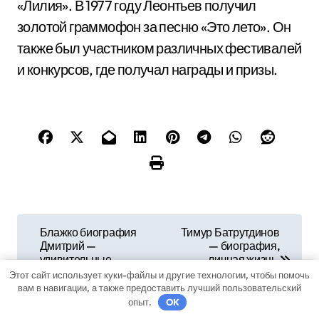
«Лилия». В 1977 году Леонтьев получил
золотой граммофон за песню «Это лето». Он
также был участником различных фестивалей
и конкурсов, где получал награды и призы.
Н
Блажко биография
Тимур Батрутдинов
Дмитрий —
— биография,
а
удивительные
личная жизнь,
подробности из
успехы и трудности в
Этот сайт использует куки-файлы и другие технологии, чтобы помочь
в
жизни мужчины,
карьере комика
вам в навигации, а также предоставить лучший пользовательский
который стал героем
опыт.
OK
и
благодаря своей