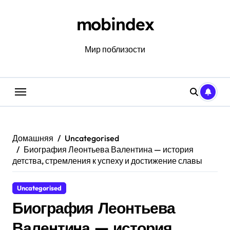
Перейти
к
mobindex
содержанию
Мир поблизости
Домашняя
Uncategorised
Биография Леонтьева Валентина — история
детства, стремления к успеху и достижение славы
Uncategorised
Биография Леонтьева
Валентина — история