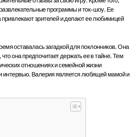
жительные отзывы за свою игру. Кроме того,
развлекательные программы и ток-шоу. Ее
а привлекают зрителей и делают ее любимицей
ремя оставалась загадкой для поклонников. Она
 что она предпочитает держать ее в тайне. Тем
ических отношениях и семейной жизни
 и интервью. Валерия является любящей мамой и
.