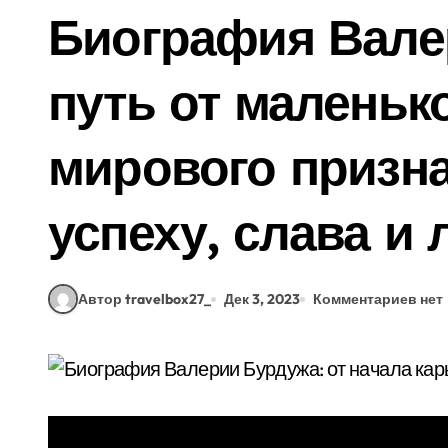
Биография Вале
путь от маленьк
мирового призна
успеху, слава и
Автор travelbox27_
Дек 3, 2023
Комментариев нет