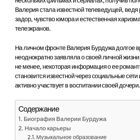
нескольких фильмах и сериалах, получив поло
Валерия стала известной телеведущей, ведя 
задор, чувство юмора и естественная харизм
телеэкранов.
На личном фронте Валерия Бурдужа долгое в
неоднократно заявляла о своей личной жизни,
не менее, некоторая информация о ее романт
становится известной через социальные сети
активно участвует в воспитании своей дочери
Содержание
Биография Валерии Бурдужа
Начало карьеры
Музыкальное образование