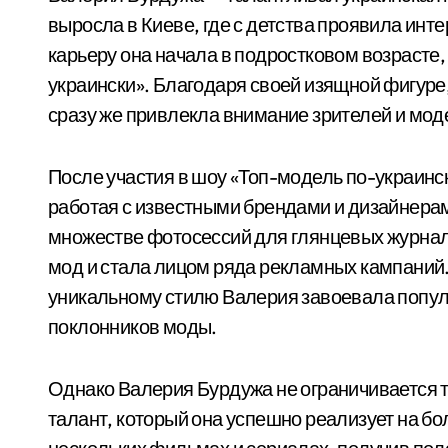
выросла в Киеве, где с детства проявила инт
карьеру она начала в подростковом возрасте,
украински». Благодаря своей изящной фигуре
сразу же привлекла внимание зрителей и мод
После участия в шоу «Топ-модель по-украин
работая с известными брендами и дизайнерам
множестве фотосессий для глянцевых журнал
мод и стала лицом ряда рекламных кампаний
уникальному стилю Валерия завоевала популя
поклонников моды.
Однако Валерия Бурдужа не ограничивается т
талант, который она успешно реализует на б