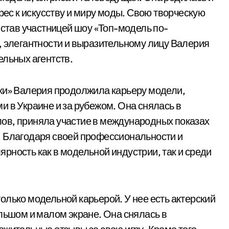
ерес к искусству и миру моды. Свою творческую
 став участницей шоу «Топ-модель по-
, элегантности и выразительному лицу Валерия
ельных агентств.
ски» Валерия продолжила карьеру модели,
и в Украине и за рубежом. Она снялась в
ов, приняла участие в международных показах
. Благодаря своей профессиональности и
рность как в модельной индустрии, так и среди
олько модельной карьерой. У нее есть актерский
ольшом и малом экране. Она снялась в