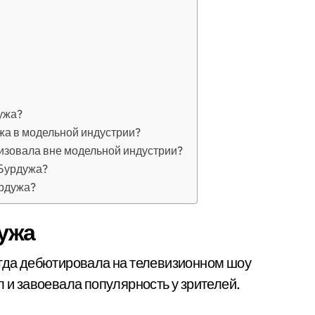
ужа?
жа в модельной индустрии?
изовала вне модельной индустрии?
 Бурдужа?
урдужа?
ужа
огда дебютировала на телевизионном шоу
л и завоевала популярность у зрителей.