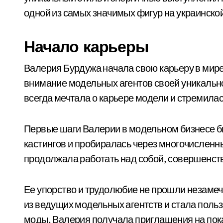
одной из самых значимых фигур на украинско
Начало карьеры
Валерия Бурдужа начала свою карьеру в мире
внимание модельных агентов своей уникальн
всегда мечтала о карьере модели и стремилась
Первые шаги Валерии в модельном бизнесе б
кастингов и пробиралась через многочисленны
продолжала работать над собой, совершенств
Ее упорство и трудолюбие не прошли незамеч
из ведущих модельных агентств и стала пол
моды. Валерия получала приглашения на пок