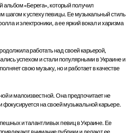
й альбом «Берега», который получил
м шагом к успеху певицы. Ее музыкальный стиль
олла и электроники, а ее яркий вокал и харизма
родолжила работать над своей карьерой,
вались успехом и стали популярными в Украине и
полняет свою музыку, но и работает в качестве
ной и малоизвестной. Она предпочитает не
и фокусируется на своей музыкальной карьере.
пешных и талантливых певиц в Украине. Ее
привлекают внимание публики и делают ее