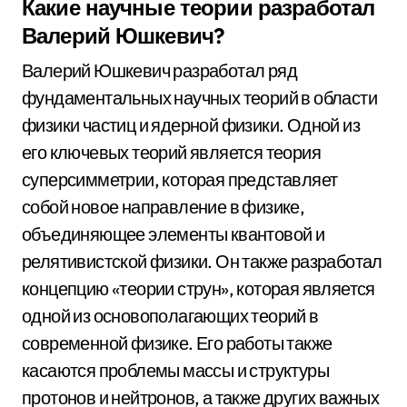
Какие научные теории разработал
Валерий Юшкевич?
Валерий Юшкевич разработал ряд
фундаментальных научных теорий в области
физики частиц и ядерной физики. Одной из
его ключевых теорий является теория
суперсимметрии, которая представляет
собой новое направление в физике,
объединяющее элементы квантовой и
релятивистской физики. Он также разработал
концепцию «теории струн», которая является
одной из основополагающих теорий в
современной физике. Его работы также
касаются проблемы массы и структуры
протонов и нейтронов, а также других важных