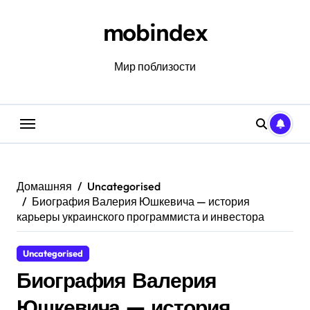
Перейти
к
mobindex
содержанию
Мир поблизости
Домашняя
Uncategorised
Биография Валерия Юшкевича — история
карьеры украинского программиста и инвестора
Uncategorised
Биография Валерия
Юшкевича — история