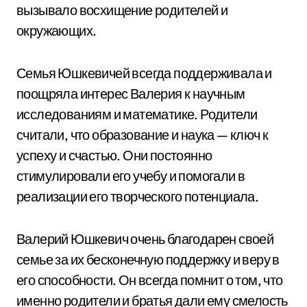
вызывало восхищение родителей и
окружающих.
Семья Юшкевичей всегда поддерживала и
поощряла интерес Валерия к научным
исследованиям и математике. Родители
считали, что образование и наука — ключ к
успеху и счастью. Они постоянно
стимулировали его учебу и помогали в
реализации его творческого потенциала.
Валерий Юшкевич очень благодарен своей
семье за их бесконечную поддержку и веру в
его способности. Он всегда помнит о том, что
именно родители и братья дали ему смелость