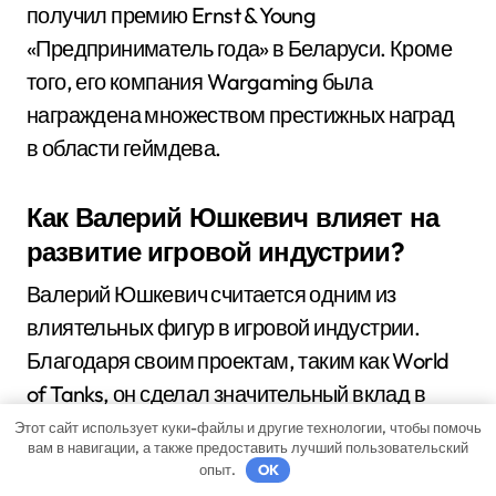
получил премию Ernst & Young
«Предприниматель года» в Беларуси. Кроме
того, его компания Wargaming была
награждена множеством престижных наград
в области геймдева.
Как Валерий Юшкевич влияет на
развитие игровой индустрии?
Валерий Юшкевич считается одним из
влиятельных фигур в игровой индустрии.
Благодаря своим проектам, таким как World
of Tanks, он сделал значительный вклад в
развитие жанра массовых онлайн-игр. Кроме
Этот сайт использует куки-файлы и другие технологии, чтобы помочь
вам в навигации, а также предоставить лучший пользовательский
того, Юшкевич также активно инвестирует в
опыт.
OK
другие проекты и стартапы, способствуя