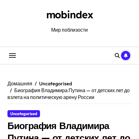
Перейти
к
mobindex
содержанию
Мир поблизости
Домашняя
Uncategorised
Биография Владимира Путина — от детских лет до
взлета на политическую арену России
Uncategorised
Биография Владимира
Путина — от детских лет до