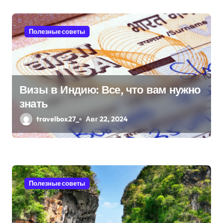
м
Полезные советы
Визы в Индию: Все, что вам нужно
знать
travelbox27_
Авг 22, 2024
Полезные советы