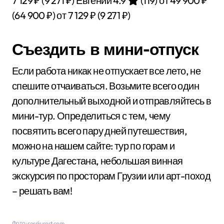
7 129 ₽
(9 271 ₽)
Евгений 4.9
(119)
от 49 900 ₽
(64 900 ₽)
от 7 129 ₽
(9 271 ₽)
Съездить в мини-отпуск
Если работа никак не отпускает все лето, не
спешите отчаиваться. Возьмите всего один
дополнительный выходной и отправляйтесь в
мини-тур. Определиться с тем, чему
посвятить всего пару дней путешествия,
можно на нашем сайте: тур по горам и
культуре Дагестана, небольшая винная
экскурсия по просторам Грузии или арт-поход
– решать вам!
Фото: rosskurort.com