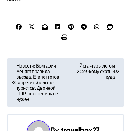
Н
Новости: Болгария
Йога-туры летом
меняет правила
2023: кому ехать и
а
въезда. Египет готов
куда
встретить больше
в
туристов. Двойной
ПЦР-тест теперь не
и
нужен
г
а
By
travelbox27_