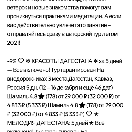
ветерок и новые знакомства помогут вам
проникнуться практиками медитации. А если
вас действительно увлечет это занятие –
отправляйтесь сразу в авторский тур летом
2021!
-9%
✼ КРАСОТЫ ДАГЕСТАНА ✼ за 5 дней
— Всё включено! Тур гарантирован На
внедорожниках 3 места Дагестан, Кавказ,
Россия
5 дн.
(12 – 16 декабря и ещё 46 дат)
Шамиль 4.8
(178)
от 29 000 ₽
(32 000 ₽)
от
4 833 ₽
(5 333 ₽)
Шамиль 4.8
(178)
от 29 000
₽
(32 000 ₽)
от 4 833 ₽
(5 333 ₽)
★
МЕЛОДИЯ ДАГЕСТАНА: 5 дней ★ Всё
включено! Тур гарантирован На