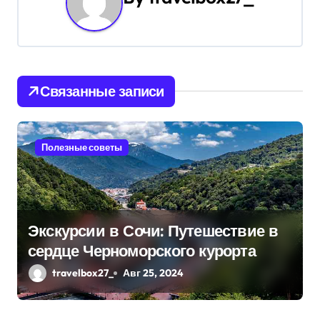
ц
и
я
Связанные записи
п
о
Полезные советы
з
а
п
Экскурсии в Сочи: Путешествие в
и
сердце Черноморского курорта
с
travelbox27_
Авг 25, 2024
я