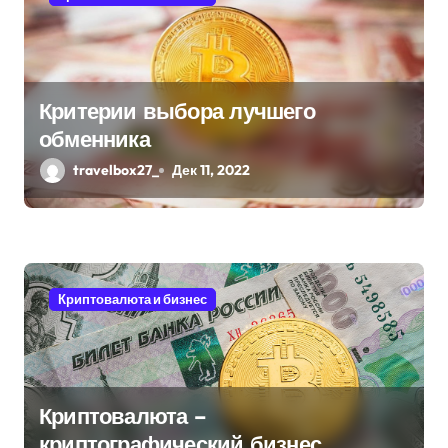
о
з
а
Критерии выбора лучшего
п
обменника
и
travelbox27_
Дек 11, 2022
с
я
м
Криптовалюта и бизнес
Криптовалюта –
криптографический бизнес