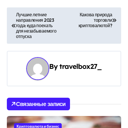
Н
Лучшие летние
Какова природа
направления 2023
торговли
а
года: куда поехать
криптовалютой?
для незабываемого
в
отпуска
и
г
By
travelbox27_
а
ц
и
Связанные записи
я
п
Криптовалюта и бизнес