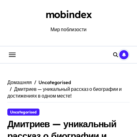
Перейти
к
mobindex
содержанию
Мир поблизости
Домашняя
Uncategorised
Дмитриев — уникальный рассказ о биографии и
достижениях в одном месте!
Uncategorised
Дмитриев — уникальный
рассказ о биографии и