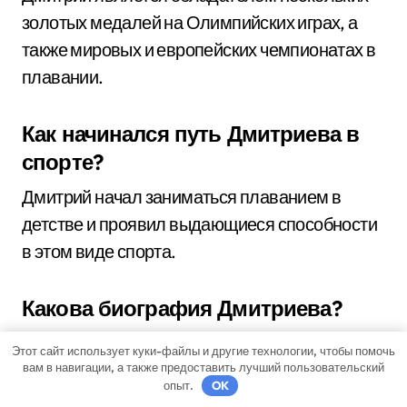
золотых медалей на Олимпийских играх, а
также мировых и европейских чемпионатах в
плавании.
Как начинался путь Дмитриева в
спорте?
Дмитрий начал заниматься плаванием в
детстве и проявил выдающиеся способности
в этом виде спорта.
Какова биография Дмитриева?
Дмитрий родился и вырос в Москве. Он начал
Этот сайт использует куки-файлы и другие технологии, чтобы помочь
заниматься плаванием в раннем возрасте и
вам в навигации, а также предоставить лучший пользовательский
опыт.
OK
вскоре стал одним из самых талантливых