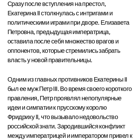
Сразу после вступления на престол,
Екатерина II столкнулась с интригами и
политическими играми при дворе. Елизавета
Петровна, предыдущая императрица,
оставила после себя множество врагов и
оппонентов, которые стремились забрать
власть у новой правительницы.
Одним из главных противников Екатерины II
был ее муж Петр III. Во время своего короткого
правления, Петр проявлял непопулярные
идеи и симпатии к прусскому королю
Фридриху II, что вызывало недовольство
российской знати. Зародившийся конфликт
между императрицей и императором привел к