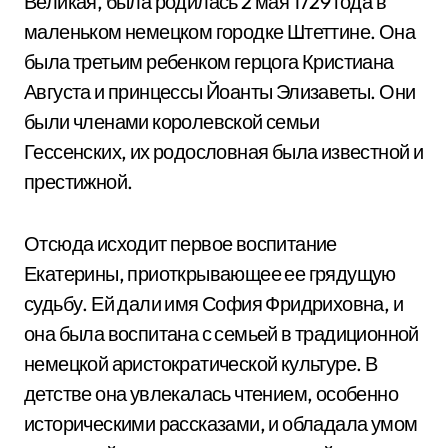
Великая, была родилась 2 мая 1729 года в
маленьком немецком городке Штеттине. Она
была третьим ребенком герцога Кристиана
Августа и принцессы Йоанты Элизаветы. Они
были членами королевской семьи
Гессенских, их родословная была известной и
престижной.
Отсюда исходит первое воспитание
Екатерины, приоткрывающее ее грядущую
судьбу. Ей дали имя София Фридриховна, и
она была воспитана с семьей в традиционной
немецкой аристократической культуре. В
детстве она увлекалась чтением, особенно
историческими рассказами, и обладала умом