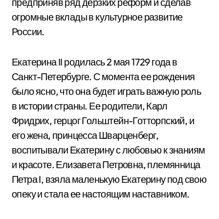
предприняв ряд дерзких реформ и сделав
огромные вклады в культурное развитие
России.
Екатерина II родилась 2 мая 1729 года в
Санкт-Петербурге. С момента ее рождения
было ясно, что она будет играть важную роль
в истории страны. Ее родители, Карл
Фридрих, герцог Гольштейн-Готторпский, и
его жена, принцесса Шварценберг,
воспитывали Екатерину с любовью к знаниям
и красоте. Елизавета Петровна, племянница
Петра I, взяла маленькую Екатерину под свою
опеку и стала ее настоящим наставником.