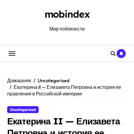
Перейти
к
mobindex
содержанию
Мир поблизости
Домашняя
Uncategorised
Екатерина II — Елизавета Петровна и история ее
правления в Российской империи
Uncategorised
Екатерина II — Елизавета
Петровна и история ее