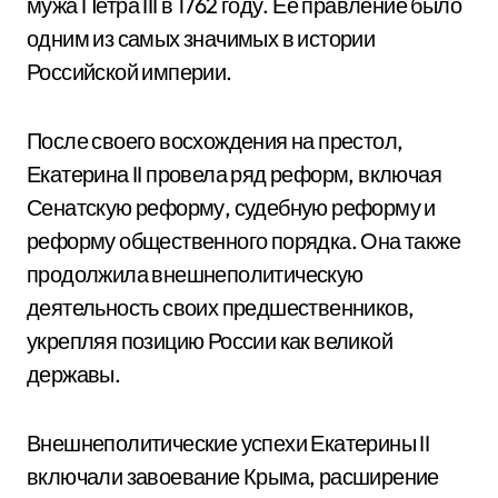
мужа Петра III в 1762 году. Ее правление было
одним из самых значимых в истории
Российской империи.
После своего восхождения на престол,
Екатерина II провела ряд реформ, включая
Сенатскую реформу, судебную реформу и
реформу общественного порядка. Она также
продолжила внешнеполитическую
деятельность своих предшественников,
укрепляя позицию России как великой
державы.
Внешнеполитические успехи Екатерины II
включали завоевание Крыма, расширение