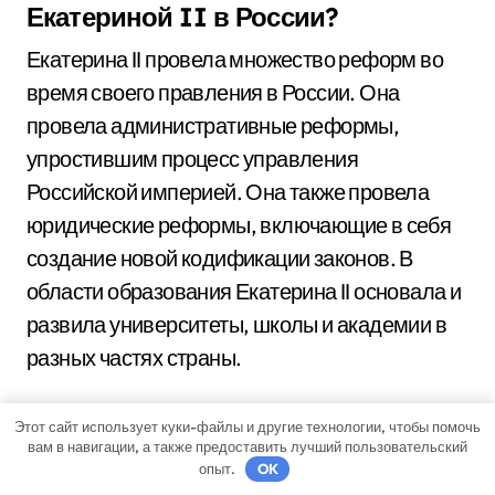
Екатериной II в России?
Екатерина II провела множество реформ во
время своего правления в России. Она
провела административные реформы,
упростившим процесс управления
Российской империей. Она также провела
юридические реформы, включающие в себя
создание новой кодификации законов. В
области образования Екатерина II основала и
развила университеты, школы и академии в
разных частях страны.
Какие достижения культуры и
Этот сайт использует куки-файлы и другие технологии, чтобы помочь
вам в навигации, а также предоставить лучший пользовательский
искусства произошли во время
опыт.
OK