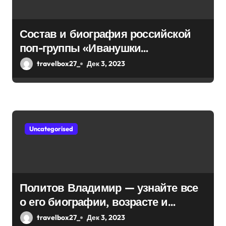
з
а
Состав и биография российской
поп-группы «Иванушки
п
интернешнл» — история успеха,
travelbox27_
Дек 3, 2023
и
музыка и судьбы участников
с
я
Uncategorised
м
Политов Владимир — узнайте все
о его биографии, возрасте и
впечатляющих достижениях!
travelbox27_
Дек 3, 2023