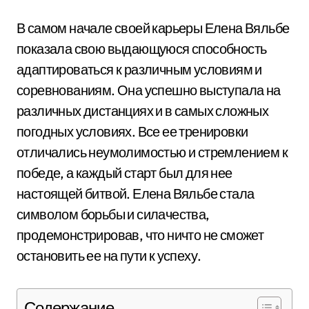
В самом начале своей карьеры Елена Вяльбе
показала свою выдающуюся способность
адаптироваться к различным условиям и
соревнованиям. Она успешно выступала на
различных дистанциях и в самых сложных
погодных условиях. Все ее тренировки
отличались неумолимостью и стремлением к
победе, а каждый старт был для нее
настоящей битвой. Елена Вяльбе стала
символом борьбы и силачества,
продемонстрировав, что ничто не сможет
остановить ее на пути к успеху.
Содержание