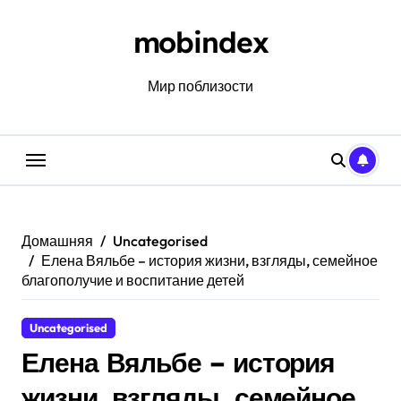
Перейти
к
mobindex
содержанию
Мир поблизости
Домашняя
Uncategorised
Елена Вяльбе – история жизни, взгляды, семейное
благополучие и воспитание детей
Uncategorised
Елена Вяльбе – история
жизни, взгляды, семейное