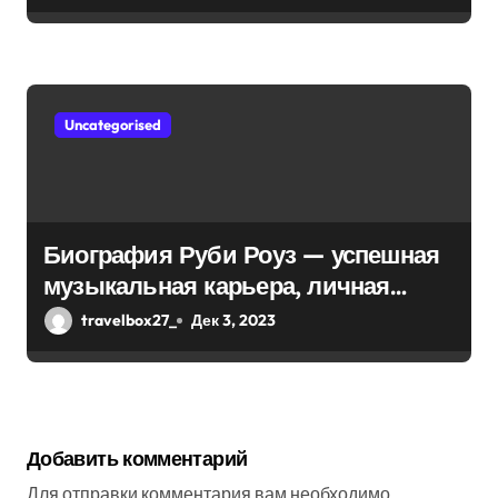
Uncategorised
Биография Руби Роуз — успешная
музыкальная карьера, личная
жизнь и знаковые достижения
travelbox27_
Дек 3, 2023
Добавить комментарий
Для отправки комментария вам необходимо