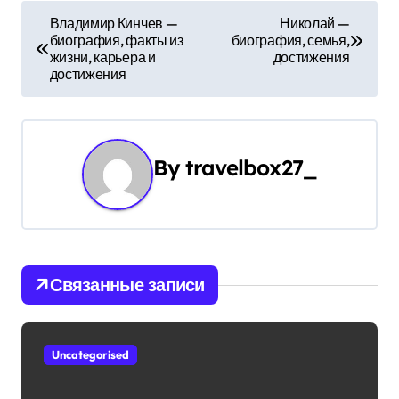
Н
Владимир Кинчев —
Николай —
биография, факты из
биография, семья,
а
жизни, карьера и
достижения
достижения
в
и
г
By
travelbox27_
а
ц
и
Связанные записи
я
п
Uncategorised
о