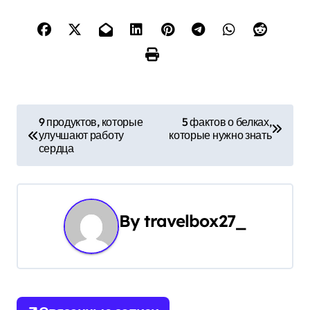
Н
9 продуктов, которые
5 фактов о белках,
улучшают работу
которые нужно знать
а
сердца
в
и
By
travelbox27_
г
а
ц