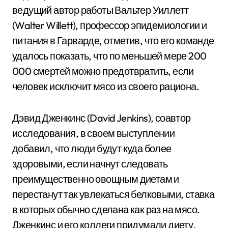
ведущий автор работы Вальтер Уиллетт
(Walter Willett), профессор эпидемиологии и
питания в Гарварде, отметив, что его команде
удалось показать, что по меньшей мере 200
000 смертей можно предотвратить, если
человек исключит мясо из своего рациона.
Дэвид Дженкинс (David Jenkins), соавтор
исследования, в своем выступлении
добавил, что люди будут куда более
здоровыми, если начнут следовать
преимущественно овощным диетам и
перестанут так увлекаться белковыми, ставка
в которых обычно сделана как раз на мясо.
Дженкинс и его коллеги придумали диету,