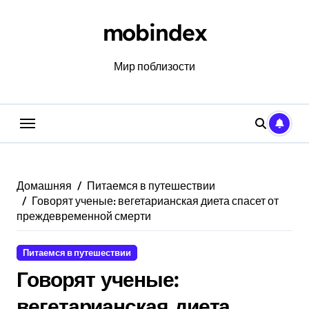
Перейти
к
mobindex
содержанию
Мир поблизости
Домашняя
Питаемся в путешествии
Говорят ученые: вегетарианская диета спасет от
преждевременной смерти
Питаемся в путешествии
Говорят ученые:
вегетарианская диета