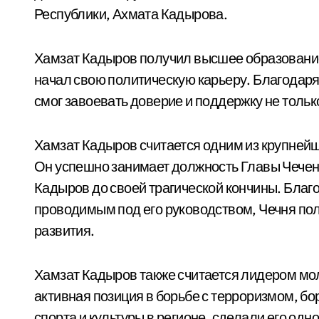
Республики, Ахмата Кадырова.
Хамзат Кадыров получил высшее образование 
начал свою политическую карьеру. Благодаря
смог завоевать доверие и поддержку не только
Хамзат Кадыров считается одним из крупней
Он успешно занимает должность Главы Чеченск
Кадыров до своей трагической кончины. Бла
проводимым под его руководством, Чечня пол
развития.
Хамзат Кадыров также считается лидером мо
активная позиция в борьбе с терроризмом, бор
спорта и культуры в регионе, сделали его од