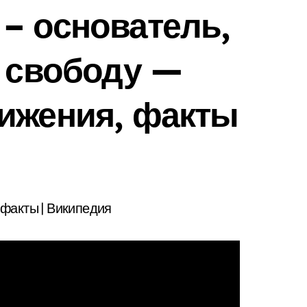
– основатель,
а свободу —
тижения, факты