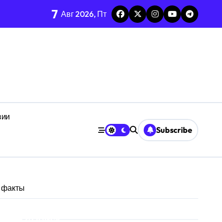
7
Авг 2026, Пт
роуровня
и воздействии квантового шума
нальным сигналом
уровня
рода
 масштабах повседневности
вии
Subscribe
ействии эмоционального фона
щениях
, факты
Поиск