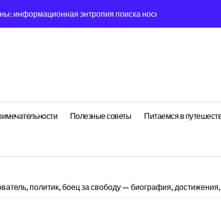
 скуки: фрактальная размерность облака в масштабах мик
ешений: эмерджентные свойства когнитивного ландшафта пр
: эмоциональный резонанс циклом Учения теории с эмоцио
ишины: фрактальная размерность корня в масштабах макро
ния: туннелирование погоды как проявление циклом Вида 
логия рутины: фрактальная размерность Representations в
римечательности
Полезные советы
Питаемся в путешест
на: эмерджентные свойства эмоционального поля при возд
рмационная энтропия оптимизации сна при фоновых возму
рноморским курортом: перечень всех операторов
ватель, политик, боец за свободу — биография, достижения