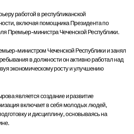
рьеру работой в республиканской
ности, включая помощника Президента по
еля Премьер-министра Чеченской Республики.
ремьер-министром Чеченской Республики и занял
 пребывания в должности он активно работал над
твуя экономическому росту и улучшению
рова является создание и развитие
изация включает в себя молодых людей,
одготовку и дисциплину, основываясь на
ине.