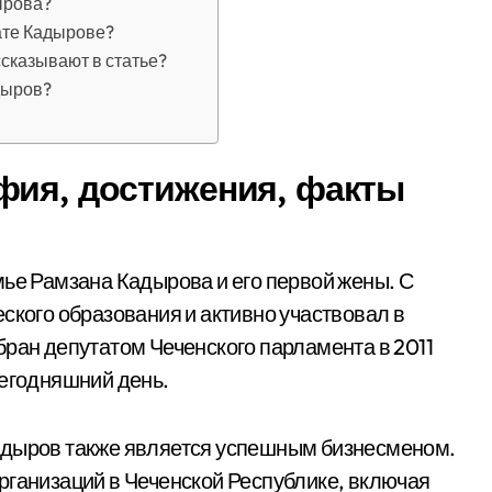
ырова?
ате Кадырове?
сказывают в статье?
дыров?
фия, достижения, факты
мье Рамзана Кадырова и его первой жены. С
ского образования и активно участвовал в
бран депутатом Чеченского парламента в 2011
сегодняшний день.
адыров также является успешным бизнесменом.
рганизаций в Чеченской Республике, включая