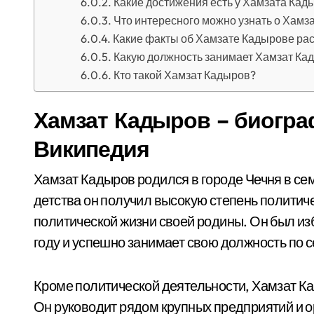
Какие достижения есть у Хамзата Кад
Что интересного можно узнать о Хамз
Какие факты об Хамзате Кадырове рас
Какую должность занимает Хамзат Ка
Кто такой Хамзат Кадыров?
Хамзат Кадыров – биогра
Википедия
Хамзат Кадыров родился в городе Чечня в се
детства он получил высокую степень политиче
политической жизни своей родины. Он был из
году и успешно занимает свою должность по 
Кроме политической деятельности, Хамзат К
Он руководит рядом крупных предприятий и о