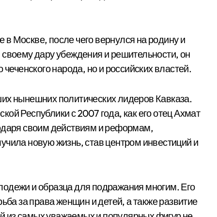
в Москве, после чего вернулся на родину и
 своему дару убеждения и решительности, он
 чеченского народа, но и российских властей.
ших нынешних политических лидеров Кавказа.
ой Республики с 2007 года, как его отец Ахмат
годаря своим действиям и реформам,
учила новую жизнь, став центром инвестиций и
лодежи и образца для подражания многим. Его
ьба за права женщин и детей, а также развитие
ной из самых уважаемых и популярных фигур не