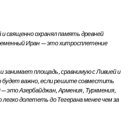
й и священно охранял память древней
ременный Иран — это хитросплетение
и занимает площадь, сравнимую с Ливией и
о будет важно, если решите совместить
 — это Азербайджан, Армения, Туркмения,
о легко долететь до Тегерана менее чем за