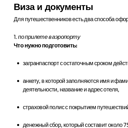
Виза и документы
Для путешественников есть два способа офо
1.
по прилете в аэропорту
Что нужно подготовить:
загранпаспорт с остаточным сроком дейс
анкету, в которой заполняются имя и фамилия, имя и фамилия отца, номер паспорта, вид
деятельности, название и адрес отеля,
страховой полис с покрытием путешестви
денежный сбор, который составит около 