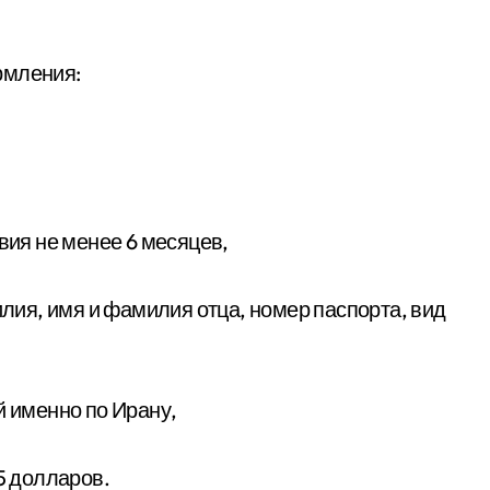
рмления:
твия не менее 6 месяцев,
й именно по Ирану,
75 долларов.