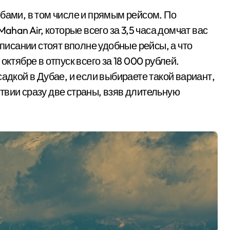
бами, в том числе и прямым рейсом. По
ahan Air, которые всего за 3,5 часа домчат вас
списании стоят вполне удобные рейсы, а что
октябре в отпуск всего за 18 000 рублей.
адкой в Дубае, и если выбираете такой вариант,
твии сразу две страны, взяв длительную