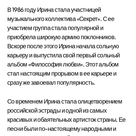
В 1986 году Ирина стала участницей
музыкального коллектива «Секрет». С ее
участием группа стала популярной и
приобрела широкую армию поклонников.
Вскоре после этого Ирина начала сольную
карьеру и выпустила свой первый сольный
альбом «Философия любви». Этот альбом
стал настоящим прорывом в ее карьере и
сразу же завоевал популярность.
Со временем Ирина стала олицетворением
российской эстрады и одной из самых
красивых и обаятельных артисток страны. Ее
песни были по-настоящему народными и