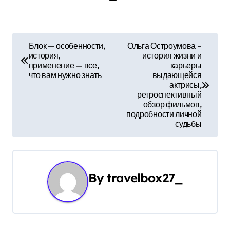
Н
Блок — особенности,
Ольга Остроумова –
история,
история жизни и
а
применение — все,
карьеры
что вам нужно знать
выдающейся
в
актрисы,
ретроспективный
и
обзор фильмов,
подробности личной
г
судьбы
а
ц
By
travelbox27_
и
я