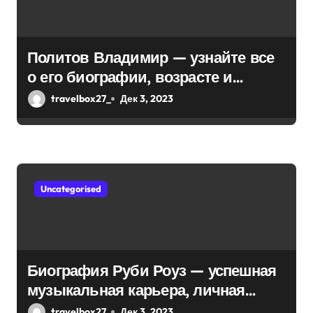
Политов Владимир — узнайте все
о его биографии, возрасте и
впечатляющих достижениях!
travelbox27_
Дек 3, 2023
Uncategorised
Биография Руби Роуз — успешная
музыкальная карьера, личная
жизнь и знаковые достижения
travelbox27_
Дек 3, 2023