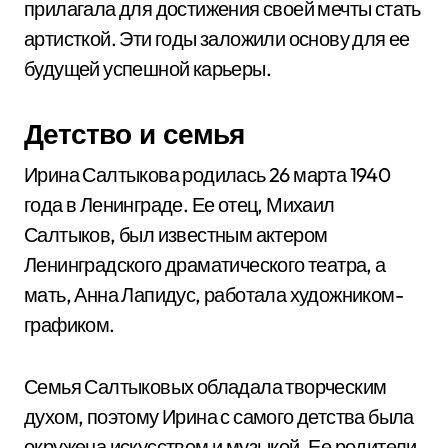
прилагала для достижения своей мечты стать
артисткой. Эти годы заложили основу для ее
будущей успешной карьеры.
Детство и семья
Ирина Салтыкова родилась 26 марта 1940
года в Ленинграде. Ее отец, Михаил
Салтыков, был известным актером
Ленинградского драматического театра, а
мать, Анна Лапидус, работала художником-
графиком.
Семья Салтыковых обладала творческим
духом, поэтому Ирина с самого детства была
окружена искусством и музыкой. Ее родители