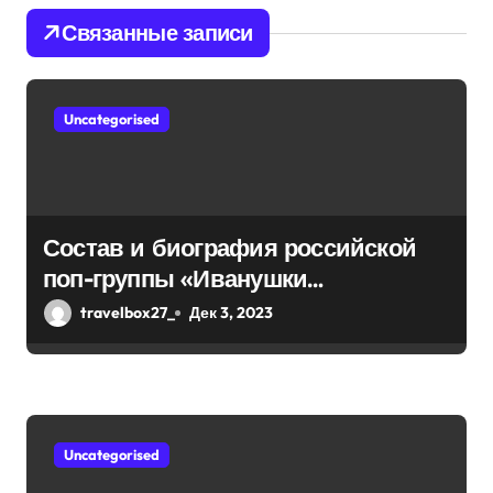
п
Связанные записи
о
з
Uncategorised
а
п
и
Состав и биография российской
с
поп-группы «Иванушки
интернешнл» — история успеха,
я
travelbox27_
Дек 3, 2023
музыка и судьбы участников
м
Uncategorised