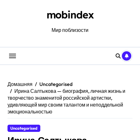
Перейти
к
mobindex
содержанию
Мир поблизости
Домашняя
Uncategorised
Ирина Салтыкова — биография, личная жизнь и
творчество знаменитой российской артистки,
удивляющей мир своим талантом и неподдельной
эмоциональностью
Uncategorised