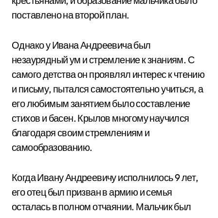
крестьянами, и образование мальчика было
поставлено на второй план.
Однако у Ивана Андреевича был
незаурядный ум и стремление к знаниям. С
самого детства он проявлял интерес к чтению
и письму, пытался самостоятельно учиться, а
его любимым занятием было составление
стихов и басен. Крылов многому научился
благодаря своим стремлениям и
самообразованию.
Когда Ивану Андреевичу исполнилось 9 лет,
его отец был призван в армию и семья
осталась в полном отчаянии. Мальчик был