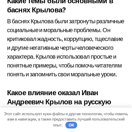
Какие темы были основными в
баснях Крылова?
В баснях Крылова были затронуты различные
социальные и моральные проблемы. Он
критиковал жадность, коррупцию, тщеславие
и другие негативные черты человеческого
характера. Крылов использовал простые и
понятные примеры, чтобы помочь читателям
понять и запомнить свои моральные уроки.
Какое влияние оказал Иван
Андреевич Крылов на русскую
литературу?
Этот сайт использует куки-файлы и другие технологии, чтобы помочь
вам в навигации, а также предоставить лучший пользовательский
Влияние Ивана Андреевича Крылова на
опыт.
OK
русскую литературу было огромным. Его