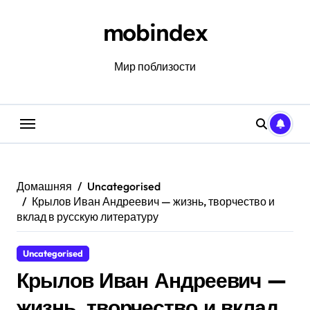
Перейти
к
mobindex
содержанию
Мир поблизости
Домашняя
Uncategorised
Крылов Иван Андреевич — жизнь, творчество и
вклад в русскую литературу
Uncategorised
Крылов Иван Андреевич —
жизнь, творчество и вклад