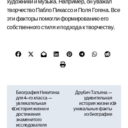
художники и музыка. Например, он уважал
творчество Пабло Пикассо и Поля Гогена. Все
эти факторы помогли формированию его
собственного стиля и подхода к творчеству.
Н
Биография Никитина
Друбич Татьяна —
для 4-го класса —
удивительная
а
увлекательная
история жизни и
история жизни и
уникальные факты
в
достижения
из биографии
знаменитого
и
исследователя