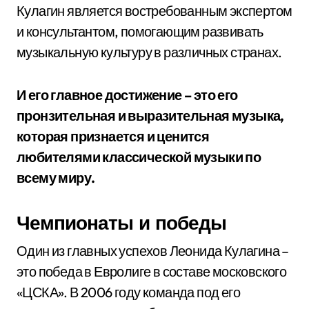
Кулагин является востребованным экспертом
и консультантом, помогающим развивать
музыкальную культуру в различных странах.
И его главное достижение – это его
пронзительная и выразительная музыка,
которая признается и ценится
любителями классической музыки по
всему миру.
Чемпионаты и победы
Один из главных успехов Леонида Кулагина –
это победа в Евролиге в составе московского
«ЦСКА». В 2006 году команда под его