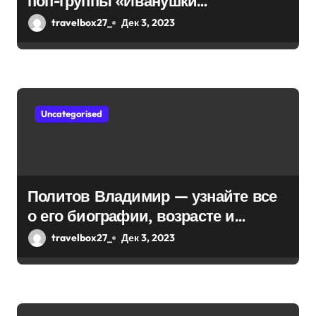
поп-группы «Иванушки
интернешнл» — история успеха,
с
travelbox27_
Дек 3, 2023
музыка и судьбы участников
я
м
Uncategorised
Политов Владимир — узнайте все
о его биографии, возрасте и
впечатляющих достижениях!
travelbox27_
Дек 3, 2023