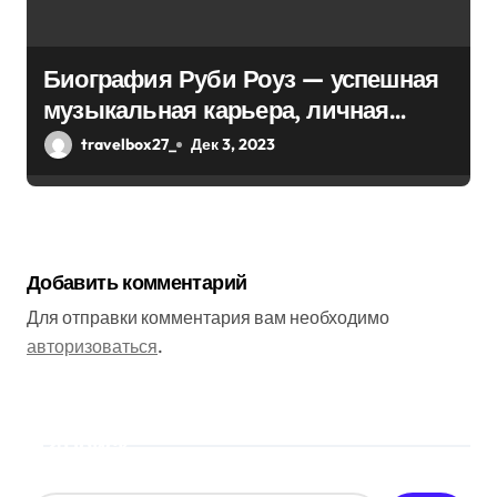
Биография Руби Роуз — успешная
музыкальная карьера, личная
жизнь и знаковые достижения
travelbox27_
Дек 3, 2023
Добавить комментарий
Для отправки комментария вам необходимо
авторизоваться
.
Поиск