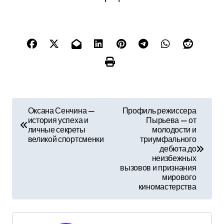
Н
Оксана Сенчина —
Профиль режиссера
история успеха и
Пырьева — от
а
личные секреты
молодости и
великой спортсменки
триумфального
в
дебюта до
неизбежных
и
вызовов и признания
мирового
г
киномастерства
а