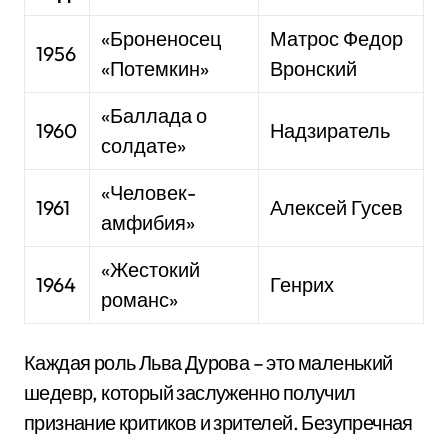
«Броненосец
Матрос Федор
1956
«Потемкин»
Вронский
«Баллада о
1960
Надзиратель
солдате»
«Человек-
1961
Алексей Гусев
амфибия»
«Жестокий
1964
Генрих
романс»
Каждая роль Льва Дурова – это маленький
шедевр, который заслуженно получил
признание критиков и зрителей. Безупречная