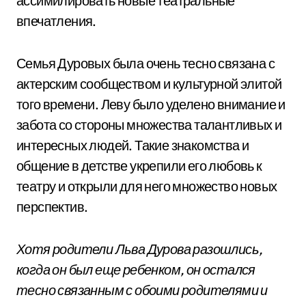
ассимилировать новые театральные
впечатления.
Семья Дуровых была очень тесно связана с
актерским сообществом и культурной элитой
того времени. Леву было уделено внимание и
забота со стороны множества талантливых и
интересных людей. Такие знакомства и
общение в детстве укрепили его любовь к
театру и открыли для него множество новых
перспектив.
Хотя родители Льва Дурова разошлись,
когда он был еще ребенком, он остался
тесно связанным с обоими родителями и