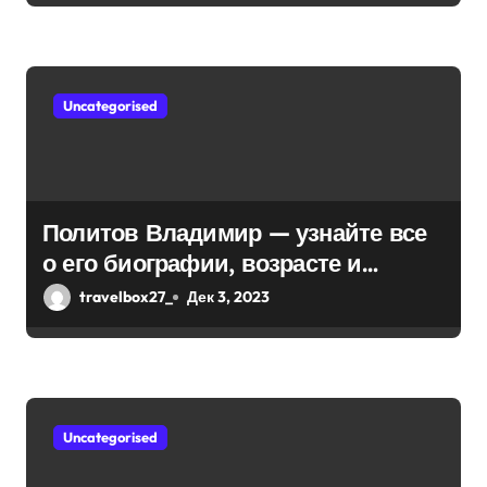
м
Uncategorised
Политов Владимир — узнайте все
о его биографии, возрасте и
впечатляющих достижениях!
travelbox27_
Дек 3, 2023
Uncategorised