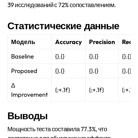
39 исследований с 72% сопоставлением.
Статистические данные
Модель
Accuracy
Precision
Recal
Baseline
{}.{}
{}.{}
{}.{}
Proposed
{}.{}
{}.{}
{}.{}
Δ
{:+.1f}
{:+.1f}
{:+.1f}
Improvement
Выводы
Мощность теста составила 77.3%, что