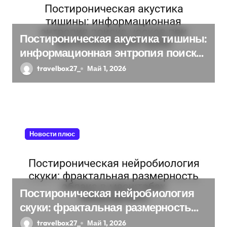
п
и
Постироническая акустика тишины:
информационная энтропия поиска
с
носков при высоком уровне шума
travelbox27_
Май 1, 2026
я
м
Новости плюс
Постироническая нейробиология
скуки: фрактальная размерность
облака в масштабах микроуровня
travelbox27_
Май 1, 2026