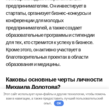
предпринимателям. Он инвестирует в
стартапы, организует бизнес-конкурсы и
конференции для молодых
предпринимателей, а также создает
образовательные программы и стипендии
для тех, кто стремится к успеху в бизнесе.
Кроме этого, он активно участвует в
благотворительных проектах в области
образования и медицины.
Каковы основные черты личности
Михаила Долотова?
Этот сайт использует куки-файлы и другие технологии, чтобы помочь
Михаил Долотов — энергичный и
вам в навигации, а также предоставить лучший пользовательский
целеустремленный человек. Он обладает
опыт.
OK