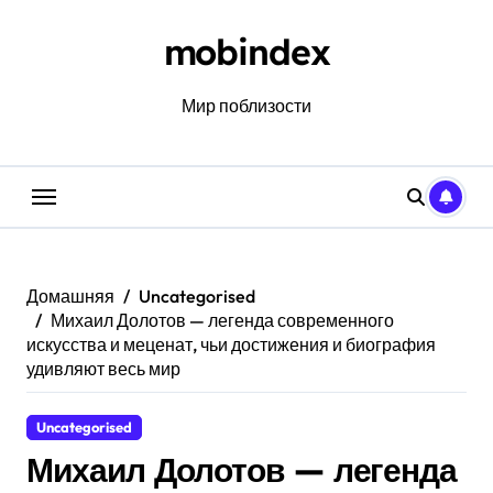
Перейти
к
mobindex
содержанию
Мир поблизости
Домашняя
Uncategorised
Михаил Долотов — легенда современного
искусства и меценат, чьи достижения и биография
удивляют весь мир
Uncategorised
Михаил Долотов — легенда