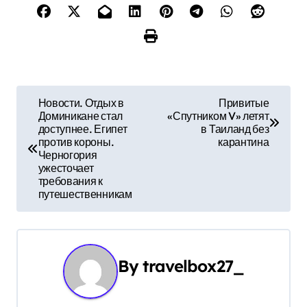
Н
Новости. Отдых в
Привитые
Доминикане стал
«Спутником V» летят
а
доступнее. Египет
в Таиланд без
против короны.
карантина
в
Черногория
ужесточает
и
требования к
путешественникам
г
а
ц
By
travelbox27_
и