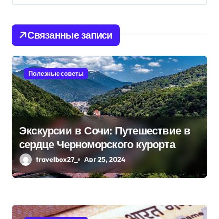
я
п
Связанные записи
о
з
Полезные советы
а
п
и
Экскурсии в Сочи: Путешествие в
сердце Черноморского курорта
с
travelbox27_
Авг 25, 2024
я
м