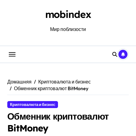
Перейти
к
mobindex
содержанию
Мир поблизости
Домашняя
Криптовалюта и бизнес
Обменник криптовалют BitMoney
Криптовалюта и бизнес
Обменник криптовалют
BitMoney