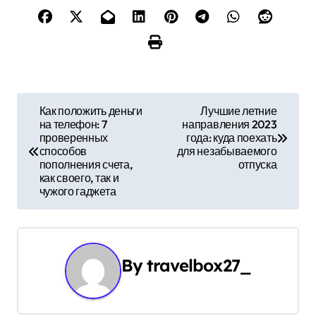
Н
Как положить деньги
Лучшие летние
на телефон: 7
направления 2023
а
проверенных
года: куда поехать
способов
для незабываемого
в
пополнения счета,
отпуска
как своего, так и
и
чужого гаджета
г
а
By
travelbox27_
ц
и