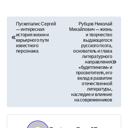
Н
Пускепалис Сергей
Рубцов Николай
— интересная
Михайлович — жизнь
а
история жизни и
и творчество
карьерного пути
выдающегося
в
известного
русского поэта,
персонажа
основатель и глава
и
литературного
направления
г
«будетлинизм» и
просветителя, его
а
вклад в развитие
отечественной
литературы,
ц
наследие и влияние
на современников
и
я
п