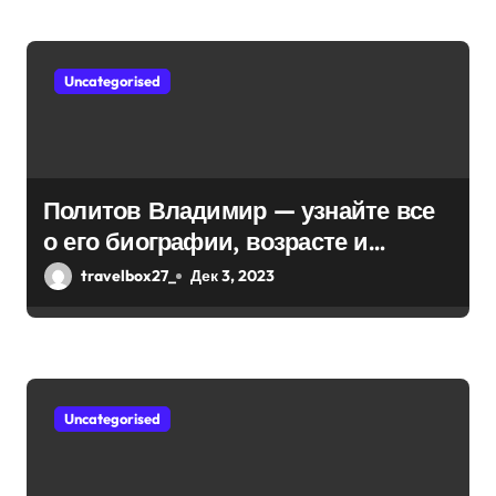
Uncategorised
Политов Владимир — узнайте все
о его биографии, возрасте и
впечатляющих достижениях!
travelbox27_
Дек 3, 2023
Uncategorised