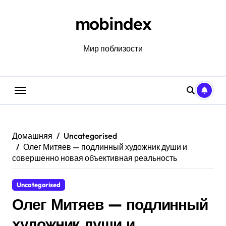
Перейти
к
mobindex
содержанию
Мир поблизости
Домашняя
Uncategorised
Олег Митяев — подлинный художник души и
совершенно новая объективная реальность
Uncategorised
Олег Митяев — подлинный
художник души и