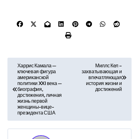
Н
Харрис Камала —
Миллс Кел –
ключевая фигура
захватывающая и
а
американской
впечатляющая
политики XXI века —
история жизни и
в
биография,
достижений
достижения, личная
и
жизнь первой
женщины-вице-
г
президента США
а