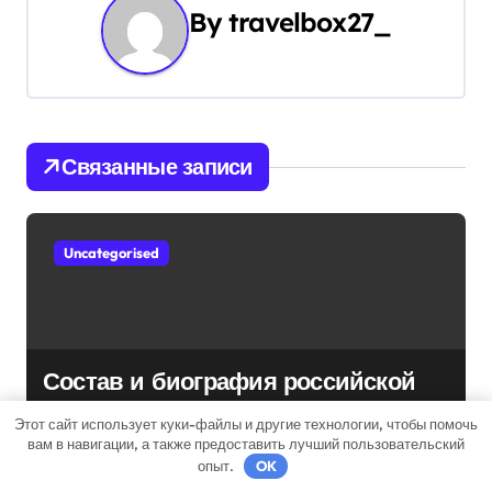
ц
By
travelbox27_
и
я
п
Связанные записи
о
з
Uncategorised
а
п
и
Состав и биография российской
с
поп-группы «Иванушки
Этот сайт использует куки-файлы и другие технологии, чтобы помочь
интернешнл» — история успеха,
я
вам в навигации, а также предоставить лучший пользовательский
travelbox27_
Дек 3, 2023
опыт.
OK
музыка и судьбы участников