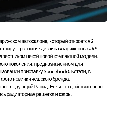
арижском автосалоне, который откроется 2
нстрирует развитие дизайна «заряженных» RS-
двестником некой новой компактной модели.
торого поколения, предназначенном для
названии приставку Spaceback). Кстати, в
 фото новинки чешского бренда.
нно следующий Рапид. Если это действительно
ались радиаторная решетка и фары.