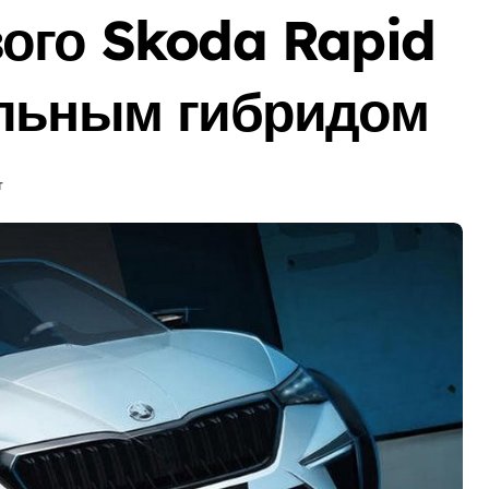
ого Skoda Rapid
ильным гибридом
т