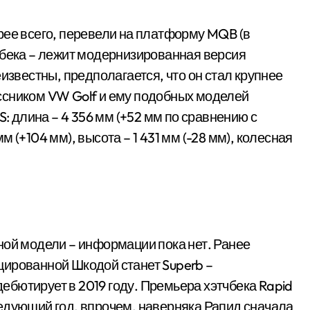
рее всего, перевели на платформу MQB (в
тбека – лежит модернизированная версия
известны, предполагается, что он стал крупнее
ссником VW Golf и ему подобных моделей
S: длина – 4 356 мм (+52 мм по сравнению с
 (+104 мм), высота – 1 431 мм (-28 мм), колесная
ной модели – информации пока нет. Ранее
цированной Шкодой станет Superb –
бютирует в 2019 году. Премьера хэтчбека Rapid
едующий год, впрочем, наверняка Рапид сначала