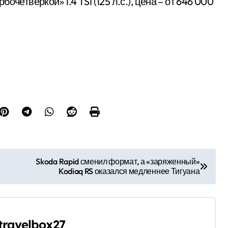
рбочетверкой» 1.4 TSI (125 л.с.), цена – от 646 000
Skoda Rapid сменил формат, а «заряженный»
Kodiaq RS оказался медленнее Тигуана
travelbox27_