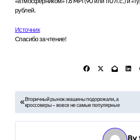
«атмосферником» 1.6 MPI (90 или 110 л.с.) и «ту
рублей.
Источник
Спасибо за чтение!
Н
Вторичный рынок: машины подорожали, а
кроссоверы – вовсе не самые популярные
а
в
и
By