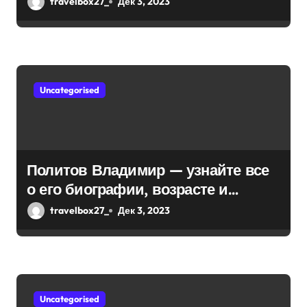
я
travelbox27_
Дек 3, 2023
музыка и судьбы участников
м
Uncategorised
Политов Владимир — узнайте все
о его биографии, возрасте и
впечатляющих достижениях!
travelbox27_
Дек 3, 2023
Uncategorised