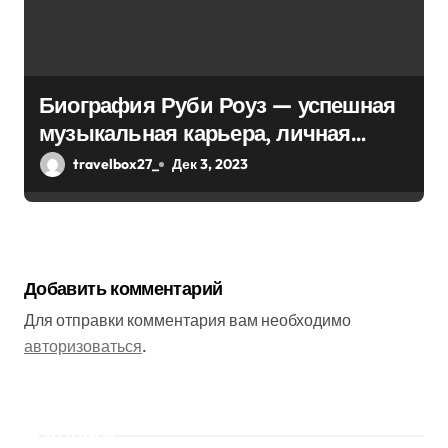
Биография Руби Роуз — успешная
музыкальная карьера, личная
жизнь и знаковые достижения
travelbox27_
Дек 3, 2023
Добавить комментарий
Для отправки комментария вам необходимо
авторизоваться
.
Поиск