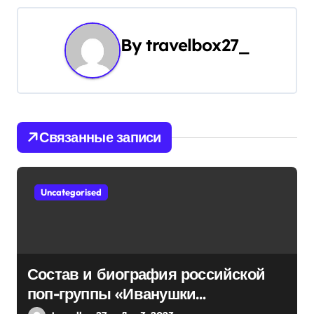
а
ц
By
travelbox27_
и
я
п
Связанные записи
о
з
Uncategorised
а
п
и
Состав и биография российской
с
поп-группы «Иванушки
интернешнл» — история успеха,