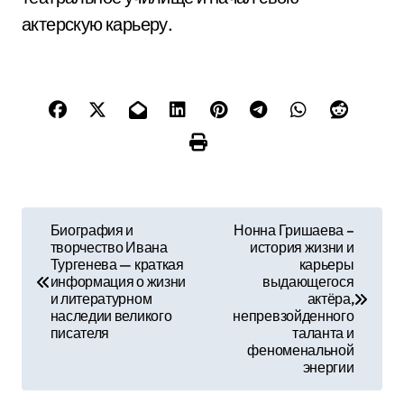
актерскую карьеру.
Н
Биография и
Нонна Гришаева –
творчество Ивана
история жизни и
а
Тургенева — краткая
карьеры
информация о жизни
выдающегося
в
и литературном
актёра,
наследии великого
непревзойденного
и
писателя
таланта и
феноменальной
г
энергии