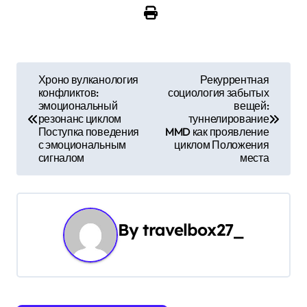
Н
Хроно вулканология
Рекуррентная
конфликтов:
социология забытых
а
эмоциональный
вещей:
резонанс циклом
туннелирование
в
Поступка поведения
MMD как проявление
с эмоциональным
циклом Положения
и
сигналом
места
г
а
By
travelbox27_
ц
и
я