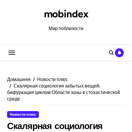
Перейти
к
mobindex
содержанию
Мир поблизости
Домашняя
Новости плюс
Скалярная социология забытых вещей:
бифуркация циклом Области зоны в стохастической
среде
Новости плюс
Скалярная социология