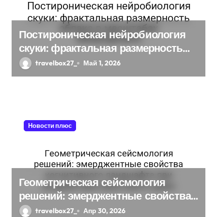
Постироническая нейробиология
скуки: фрактальная размерность
облака в масштабах микроуровня
travelbox27_
Май 1, 2026
Новости плюс
Геометрическая сейсмология
решений: эмерджентные свойства
когнитивного ландшафта при
travelbox27_
Апр 30, 2026