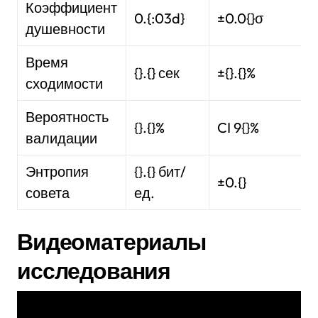
Коэффициент
0.{:03d}
±0.0{}σ
душевности
Время
{}.{} сек
±{}.{}%
сходимости
Вероятность
{}.{}%
CI 9{}%
валидации
Энтропия
{}.{} бит/
±0.{}
совета
ед.
Видеоматериалы
исследования