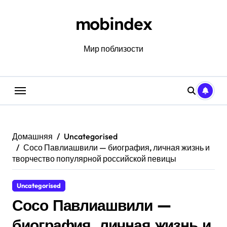
Перейти
к
mobindex
содержанию
Мир поблизости
Домашняя
Uncategorised
Сосо Павлиашвили — биография, личная жизнь и
творчество популярной российской певицы
Uncategorised
Сосо Павлиашвили —
биография, личная жизнь и