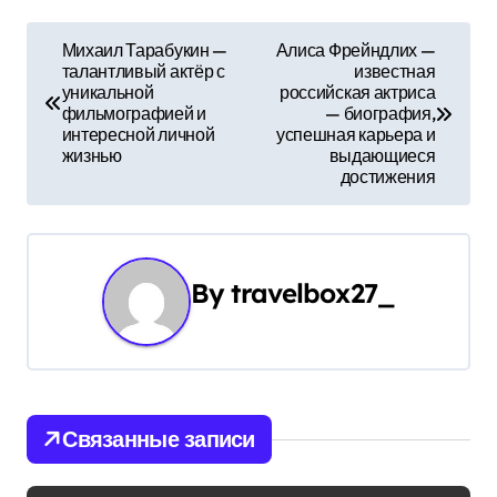
Н
Михаил Тарабукин —
Алиса Фрейндлих —
талантливый актёр с
известная
а
уникальной
российская актриса
фильмографией и
— биография,
в
интересной личной
успешная карьера и
жизнью
выдающиеся
и
достижения
г
а
By
travelbox27_
ц
и
я
Связанные записи
п