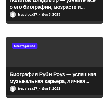
Политов Владимир — узнайте все
о его биографии, возрасте и
впечатляющих достижениях!
travelbox27_
Дек 3, 2023
Uncategorised
Биография Руби Роуз — успешная
музыкальная карьера, личная
жизнь и знаковые достижения
travelbox27_
Дек 3, 2023