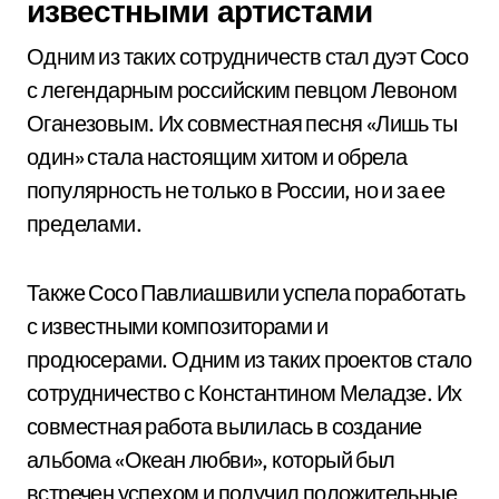
известными артистами
Одним из таких сотрудничеств стал дуэт Сосо
с легендарным российским певцом Левоном
Оганезовым. Их совместная песня «Лишь ты
один» стала настоящим хитом и обрела
популярность не только в России, но и за ее
пределами.
Также Сосо Павлиашвили успела поработать
с известными композиторами и
продюсерами. Одним из таких проектов стало
сотрудничество с Константином Меладзе. Их
совместная работа вылилась в создание
альбома «Океан любви», который был
встречен успехом и получил положительные