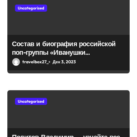
о
Uncategorised
з
а
п
Состав и биография российской
и
поп-группы «Иванушки
интернешнл» — история успеха,
с
travelbox27_
Дек 3, 2023
музыка и судьбы участников
я
м
Uncategorised