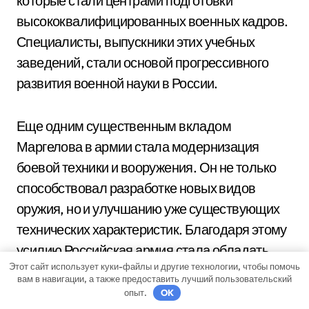
которые стали центрами подготовки
высококвалифицированных военных кадров.
Специалисты, выпускники этих учебных
заведений, стали основой прогрессивного
развития военной науки в России.
Еще одним существенным вкладом
Маргелова в армии стала модернизация
боевой техники и вооружения. Он не только
способствовал разработке новых видов
оружия, но и улучшанию уже существующих
технических характеристик. Благодаря этому
усилию Российская армия стала обладать
Этот сайт использует куки-файлы и другие технологии, чтобы помочь
современными и эффективными образцами
вам в навигации, а также предоставить лучший пользовательский
оружия, что стало неотъемлемой частью ее
опыт.
OK