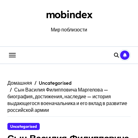
Перейти
к
mobindex
содержанию
Мир поблизости
Домашняя
Uncategorised
Сын Василия Филипповича Маргелова —
биография, достижения, наследие — история
выдающегося военачальника и его вклад в развитие
российской армии
Uncategorised