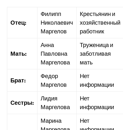
Филипп
Крестьянин и
Отец:
Николаевич
хозяйственный
Маргелов
работник
Анна
Труженица и
Мать:
Павловна
заботливая
Маргелова
мать
Федор
Нет
Брат:
Маргелов
информации
Лидия
Нет
Сестры:
Маргелова
информации
Марина
Нет
Маргелова
информации