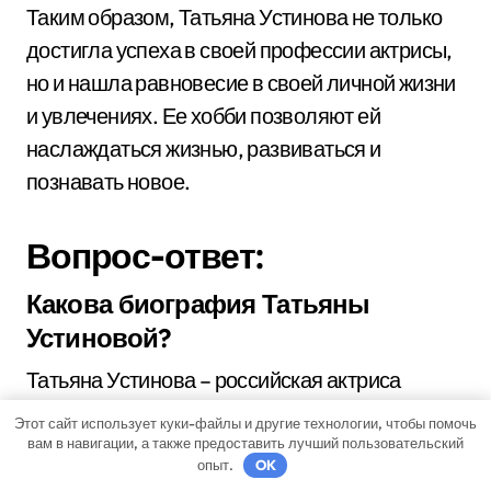
Таким образом, Татьяна Устинова не только
достигла успеха в своей профессии актрисы,
но и нашла равновесие в своей личной жизни
и увлечениях. Ее хобби позволяют ей
наслаждаться жизнью, развиваться и
познавать новое.
Вопрос-ответ:
Какова биография Татьяны
Устиновой?
Татьяна Устинова – российская актриса
театра и кино. Родилась 2 апреля 1968 года в
Этот сайт использует куки-файлы и другие технологии, чтобы помочь
Ленинграде. В 1989 году окончила
вам в навигации, а также предоставить лучший пользовательский
опыт.
OK
Ленинградский государственный институт