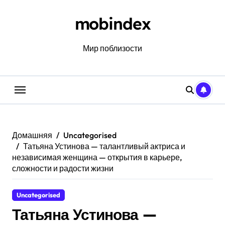
Перейти
к
mobindex
содержанию
Мир поблизости
Домашняя
Uncategorised
Татьяна Устинова — талантливый актриса и
независимая женщина — открытия в карьере,
сложности и радости жизни
Uncategorised
Татьяна Устинова —