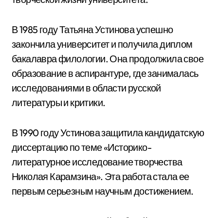
В 1985 году Татьяна Устинова успешно
закончила университет и получила диплом
бакалавра филологии. Она продолжила свое
образование в аспирантуре, где занималась
исследованиями в области русской
литературы и критики.
В 1990 году Устинова защитила кандидатскую
диссертацию по теме «Историко-
литературное исследование творчества
Николая Карамзина». Эта работа стала ее
первым серьезным научным достижением.