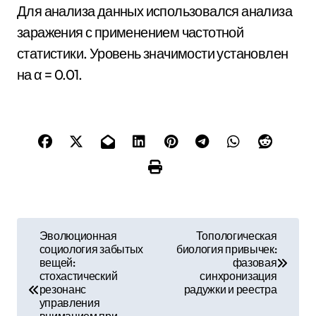
Для анализа данных использовался анализа
заражения с применением частотной
статистики. Уровень значимости установлен
на α = 0.01.
Н
Эволюционная
Топологическая
социология забытых
биология привычек:
а
вещей:
фазовая
стохастический
синхронизация
в
резонанс
радужки и реестра
управления