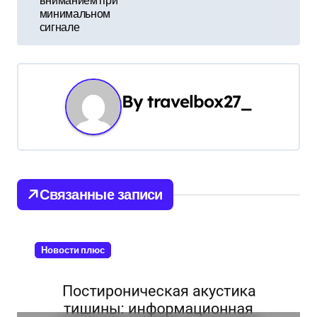
и
вниманием при
минимальном
г
сигнале
а
ц
By
travelbox27_
и
я
п
Связанные записи
о
з
Новости плюс
а
п