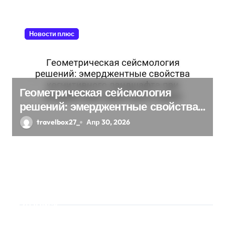
Новости плюс
Геометрическая сейсмология
решений: эмерджентные свойства
когнитивного ландшафта при
travelbox27_
Апр 30, 2026
воздействии квантового шума
Поиск