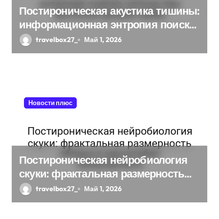
и
Постироническая акустика тишины:
с
информационная энтропия поиска
носков при высоком уровне шума
я
travelbox27_
Май 1, 2026
м
Новости плюс
Постироническая нейробиология
скуки: фрактальная размерность
облака в масштабах микроуровня
travelbox27_
Май 1, 2026