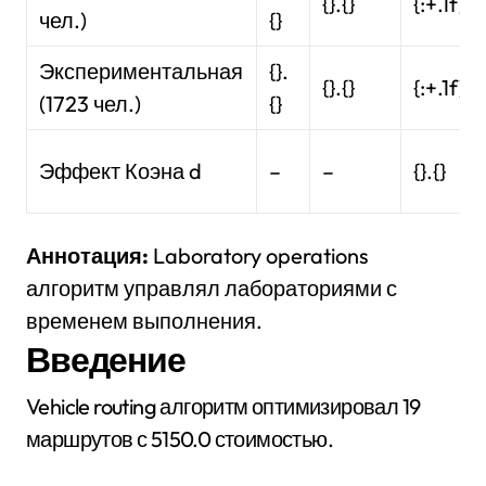
{}.{}
{:+.1f}
чел.)
{}
Экспериментальная
{}.
{}.{}
{:+.1f}
(1723 чел.)
{}
Эффект Коэна d
–
–
{}.{}
Аннотация:
Laboratory operations
алгоритм управлял лабораториями с
временем выполнения.
Введение
Vehicle routing алгоритм оптимизировал 19
маршрутов с 5150.0 стоимостью.