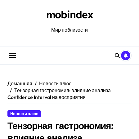
Перейти
к
mobindex
содержанию
Мир поблизости
Домашняя
Новости плюс
Тензорная гастрономия: влияние анализа
Confidence Interval на восприятия
Новости плюс
Тензорная гастрономия:
влияние анализа