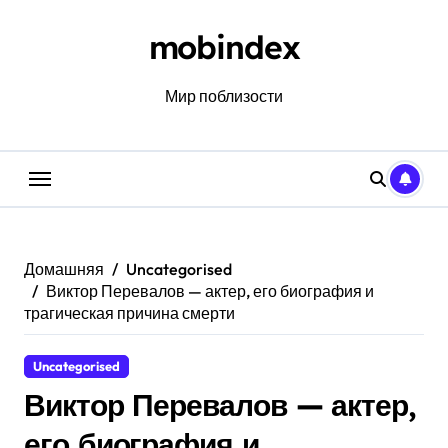
Перейти
к
mobindex
содержанию
Мир поблизости
Домашняя
Uncategorised
Виктор Перевалов — актер, его биография и
трагическая причина смерти
Uncategorised
Виктор Перевалов — актер,
его биография и