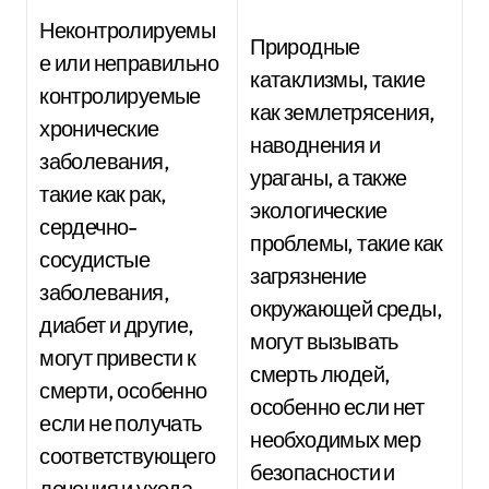
Неконтролируемы
Природные
е или неправильно
катаклизмы, такие
контролируемые
как землетрясения,
хронические
наводнения и
заболевания,
ураганы, а также
такие как рак,
экологические
сердечно-
проблемы, такие как
сосудистые
загрязнение
заболевания,
окружающей среды,
диабет и другие,
могут вызывать
могут привести к
смерть людей,
смерти, особенно
особенно если нет
если не получать
необходимых мер
соответствующего
безопасности и
лечения и ухода.