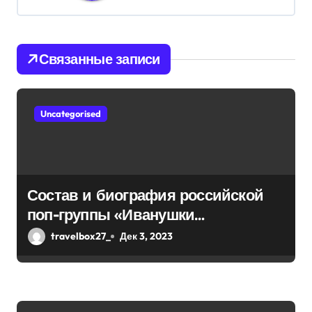
и
я
Связанные записи
п
о
Uncategorised
з
а
п
Состав и биография российской
и
поп-группы «Иванушки
интернешнл» — история успеха,
с
travelbox27_
Дек 3, 2023
музыка и судьбы участников
я
м