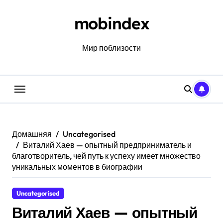
Перейти
к
mobindex
содержанию
Мир поблизости
Домашняя
Uncategorised
Виталий Хаев — опытный предприниматель и
благотворитель, чей путь к успеху имеет множество
уникальных моментов в биографии
Uncategorised
Виталий Хаев — опытный