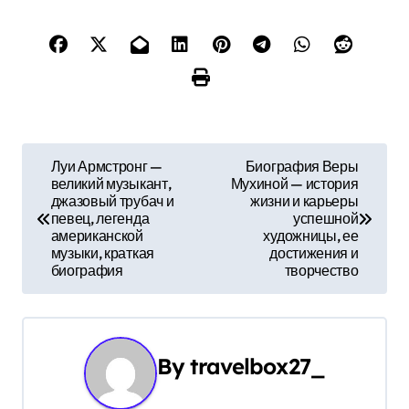
Н
Луи Армстронг —
Биография Веры
великий музыкант,
Мухиной — история
а
джазовый трубач и
жизни и карьеры
певец, легенда
успешной
в
американской
художницы, ее
музыки, краткая
достижения и
и
биография
творчество
г
а
By
travelbox27_
ц