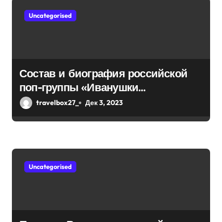
п
Uncategorised
и
с
Состав и биография российской
я
поп-группы «Иванушки
м
интернешнл» — история успеха,
travelbox27_
Дек 3, 2023
музыка и судьбы участников
Uncategorised