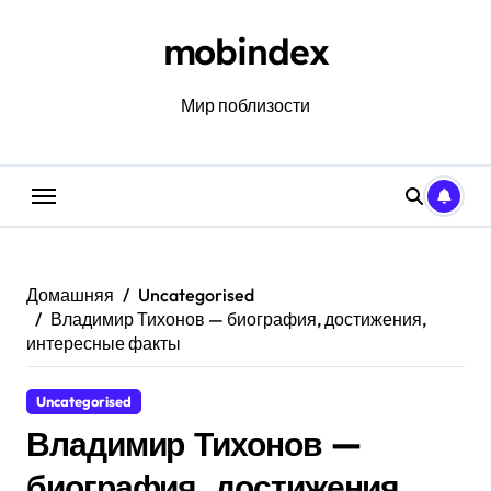
Перейти
к
mobindex
содержанию
Мир поблизости
Домашняя
Uncategorised
Владимир Тихонов — биография, достижения,
интересные факты
Uncategorised
Владимир Тихонов —
биография, достижения,