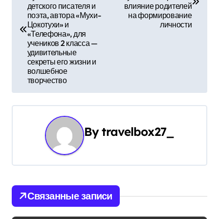
детского писателя и
влияние родителей
в
поэта, автора «Мухи-
на формирование
Цокотухи» и
личности
и
«Телефона», для
учеников 2 класса —
г
удивительные
секреты его жизни и
а
волшебное
творчество
ц
и
By
travelbox27_
я
п
о
з
Связанные записи
а