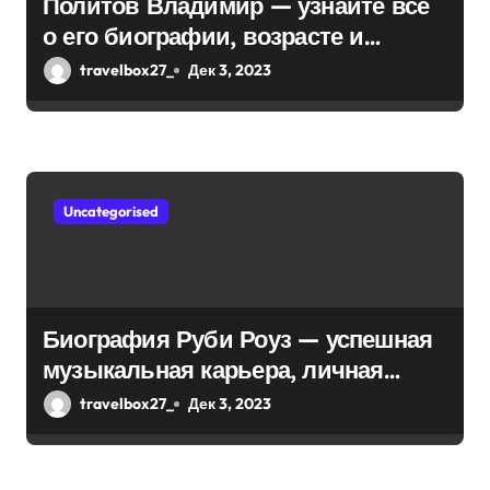
Политов Владимир — узнайте все
о его биографии, возрасте и
впечатляющих достижениях!
travelbox27_
Дек 3, 2023
Uncategorised
Биография Руби Роуз — успешная
музыкальная карьера, личная
жизнь и знаковые достижения
travelbox27_
Дек 3, 2023