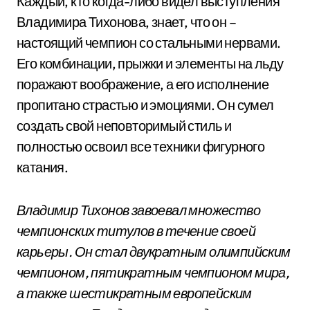
Каждый, кто когда-либо видел выступления
Владимира Тихонова, знает, что он –
настоящий чемпион со стальными нервами.
Его комбинации, прыжки и элементы на льду
поражают воображение, а его исполнение
пропитано страстью и эмоциями. Он сумел
создать свой неповторимый стиль и
полностью освоил все техники фигурного
катания.
Владимир Тихонов завоевал множество
чемпионских титулов в течение своей
карьеры. Он стал двукратным олимпийским
чемпионом, пятикратным чемпионом мира,
а также шестикратным европейским