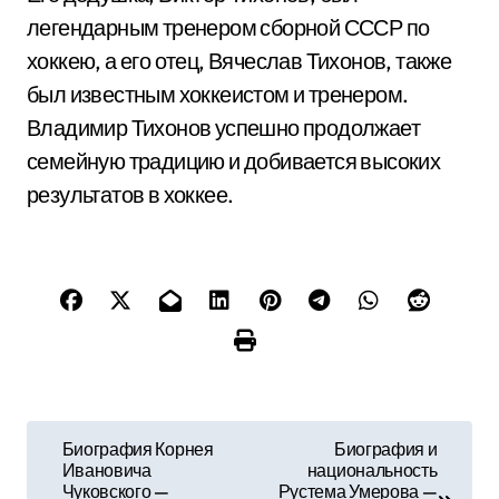
легендарным тренером сборной СССР по
хоккею, а его отец, Вячеслав Тихонов, также
был известным хоккеистом и тренером.
Владимир Тихонов успешно продолжает
семейную традицию и добивается высоких
результатов в хоккее.
Н
Биография Корнея
Биография и
Ивановича
национальность
а
Чуковского —
Рустема Умерова —