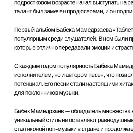
подростковом возрасте начал выступать на р
талант был замечен продюсерами, и он подп
Первый альбом Бабека Мамедрзаева «Таблетка
популярным среди слушателей. В нем были п
которые отлично передавали эмоции и страст
С каждым годом популярность Бабека Мамедрз
исполнителем, но и автором песен, что позво
потенциал. Его песни стали настоящими хит
для поклонников музыки.
Бабек Мамедрзаев — обладатель множества на
уникальный стиль не оставляют равнодушным
стал иконой поп-музыки в стране и продолжа