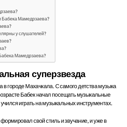
дрзаева?
ни Бабека Мамедрзаева?
аева?
улярны у слушателей?
заев?
ва?
 Бабека Мамедрзаева?
альная суперзвезда
а в городе Махачкала. С самого детства музыка
 возрасте Бабек начал посещать музыкальные
 учился играть на музыкальных инструментах.
формировал свой стиль и звучание, и уже в