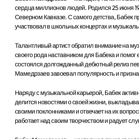
сердца миллионов людей. Родился 25 июня 19
Северном Кавказе. С самого детства, Бабек п
участвовал в школьных концертах и музыкал
Талантливый артист обратил внимание на муз
своего рода наставником для Бабека и помог 
состоялся долгожданный дебютный релиз певц
Мамедрзаев завоевал популярность и призна
Наряду с музыкальной карьерой, Бабек активн
делится новостями о своей жизни, выкладыва
своими поклонниками и отвечает на их вопро
работает над своим творчеством и радует сл