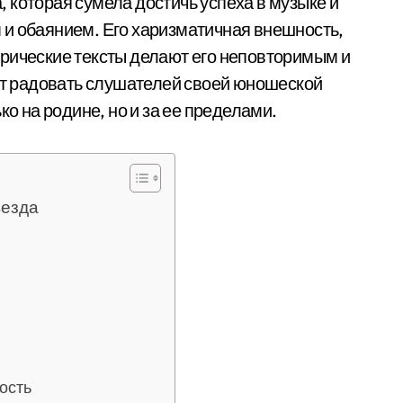
 которая сумела достичь успеха в музыке и
 и обаянием. Его харизматичная внешность,
рические тексты делают его неповторимым и
 радовать слушателей своей юношеской
ко на родине, но и за ее пределами.
везда
ость