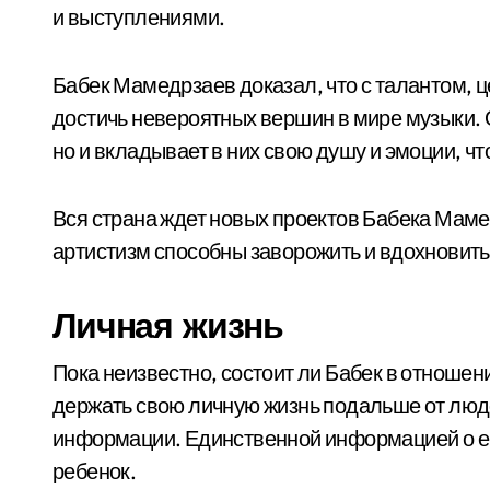
и выступлениями.
Бабек Мамедрзаев доказал, что с талантом,
достичь невероятных вершин в мире музыки. 
но и вкладывает в них свою душу и эмоции, ч
Вся страна ждет новых проектов Бабека Маме
артистизм способны заворожить и вдохновить
Личная жизнь
Пока неизвестно, состоит ли Бабек в отношен
держать свою личную жизнь подальше от людск
информации. Единственной информацией о его 
ребенок.