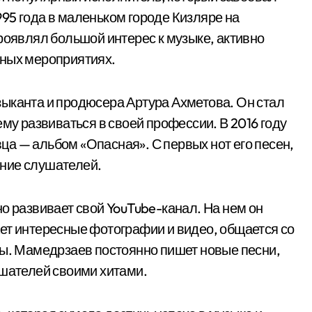
95 года в маленьком городе Кизляре на
роявлял большой интерес к музыке, активно
ьных мероприятиях.
ыканта и продюсера Артура Ахметова. Он стал
ему развиваться в своей профессии. В 2016 году
а — альбом «Опасная». С первых нот его песен,
ние слушателей.
о развивает свой YouTube-канал. На нем он
ет интересные фотографии и видео, общается со
сы. Мамедрзаев постоянно пишет новые песни,
ушателей своими хитами.