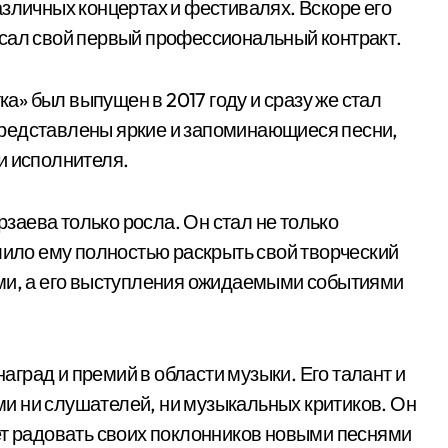
азличных концертах и фестивалях. Вскоре его
исал свой первый профессиональный контракт.
» был выпущен в 2017 году и сразу же стал
редставлены яркие и запоминающиеся песни,
и исполнителя.
аева только росла. Он стал не только
лило ему полностью раскрыть свой творческий
ами, а его выступления ожидаемыми событиями
град и премий в области музыки. Его талант и
и ни слушателей, ни музыкальных критиков. Он
ет радовать своих поклонников новыми песнями