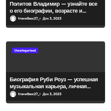
Политов Владимир — узнайте все
о его биографии, возрасте и
впечатляющих достижениях!
travelbox27_
Дек 3, 2023
Uncategorised
Биография Руби Роуз — успешная
музыкальная карьера, личная
жизнь и знаковые достижения
travelbox27_
Дек 3, 2023