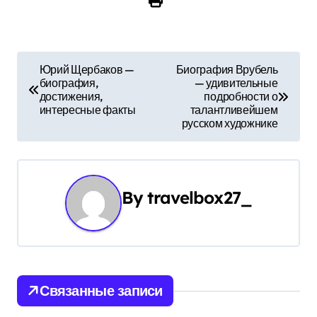
Н
Юрий Щербаков —
Биография Врубель
биография,
— удивительные
а
достижения,
подробности о
интересные факты
талантливейшем
в
русском художнике
и
г
By
travelbox27_
а
ц
и
Связанные записи
я