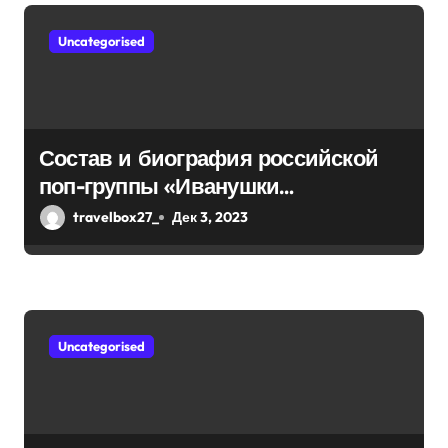
п
Uncategorised
о
з
а
Состав и биография российской
п
поп-группы «Иванушки
и
интернешнл» — история успеха,
travelbox27_
Дек 3, 2023
музыка и судьбы участников
с
я
м
Uncategorised