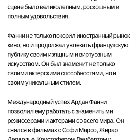
сцене было великолепным, роскошным и
полным удовольствия.
Фанни не только покорил иностранный рынок
кино, но и продолжал увлекать французскую
публику своим изящным и виртуозным
искусством. Он был знаменит не только
своими актерскими способностями, но и
своим уникальным стилем.
Международный успех Ардан Фанни
позволил ему работать с знаменитыми
режиссерами и актерами со всего мира. Он
снялся в фильмах с Софи Марсо, Жерар
Депардье, Кристофером Ламбертом и