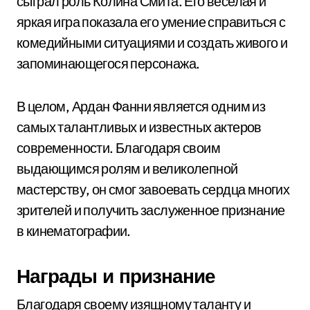
сыграл роль Колина Смита. Его веселая и
яркая игра показала его умение справиться с
комедийными ситуациями и создать живого и
запоминающегося персонажа.
В целом, Ардан Фанни является одним из
самых талантливых и известных актеров
современности. Благодаря своим
выдающимся ролям и великолепной
мастерству, он смог завоевать сердца многих
зрителей и получить заслуженное признание
в кинематографии.
Награды и признание
Благодаря своему изящному таланту и