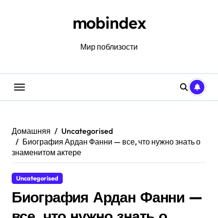
Перейти
к
mobindex
содержанию
Мир поблизости
Домашняя
Uncategorised
Биография Ардан Фанни — все, что нужно знать о
знаменитом актере
Uncategorised
Биография Ардан Фанни —
все, что нужно знать о