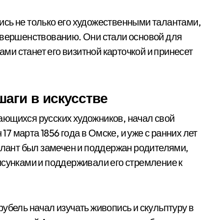
сь не только его художественными талантами,
овершенствованию. Они стали основой для
дами станет его визитной карточкой и принесет
аги в искусстве
ающихся русских художников, начал свой
 17 марта 1856 года в Омске, и уже с ранних лет
талант был замечен и поддержан родителями,
исунками и поддерживали его стремление к
убель начал изучать живопись и скульптуру в