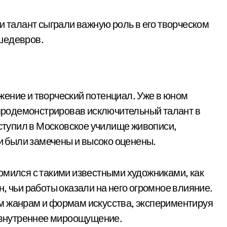
и талант сыграли важную роль в его творческом
шедевров.
ение и творческий потенциал. Уже в юном
, продемонстрировав исключительный талант в
оступил в Московское училище живописи,
ти были замечены и высоко оценены.
омился с такими известными художниками, как
, чьи работы оказали на него огромное влияние.
м жанрам и формам искусства, экспериментируя
е внутреннее мироощущение.