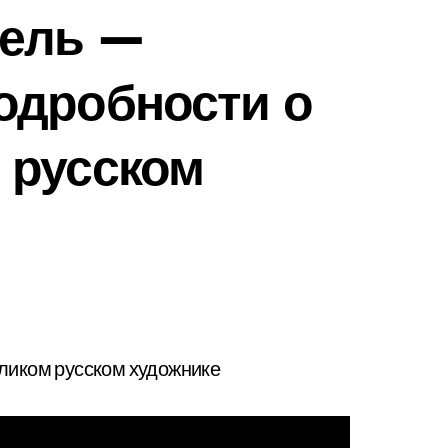
ель —
одробности о
 русском