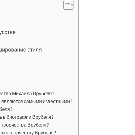
усстве
рмирование стиля
ества Михаила Врубеля?
я являются самыми известными?
беля?
ь в биографии Врубеля?
 творчества Врубеля?
ти к творчеству Врубеля?