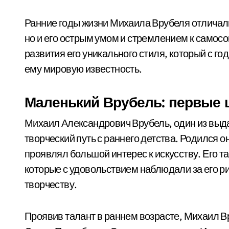
Ранние годы жизни Михаила Врубеля отличали
но и его острым умом и стремлением к самос
развития его уникального стиля, который с го
ему мировую известность.
Маленький Врубель: первые ш
Михаил Александрович Врубель, один из выд
творческий путь с раннего детства. Родился он
проявлял большой интерес к искусству. Его 
которые с удовольствием наблюдали за его р
творчеству.
Проявив талант в раннем возрасте, Михаил Вр