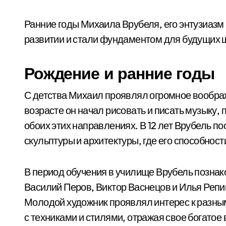
Ранние годы Михаила Врубеля, его энтузиазм 
развитии и стали фундаментом для будущих 
Рождение и ранние годы
С детства Михаил проявлял огромное воображ
возрасте он начал рисовать и писать музыку
обоих этих направлениях. В 12 лет Врубель п
скульптуры и архитектуры, где его способнос
В период обучения в училище Врубель познак
Василий Перов, Виктор Васнецов и Илья Репин
Молодой художник проявлял интерес к разны
с техниками и стилями, отражая свое богато