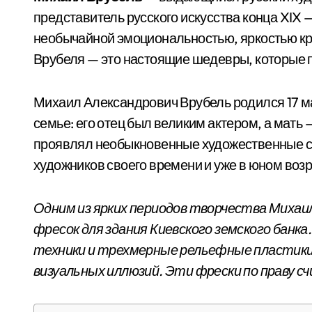
представитель русского искусства конца XIX 
необычайной эмоциональностью, яркостью кр
Врубеля — это настоящие шедевры, которые 
Михаил Александрович Врубель родился 17 мар
семье: его отец был великим актером, а мать
проявлял необыкновенные художественные сп
художников своего времени и уже в юном воз
Одним из ярких периодов творчества Михаил
фресок для здания Киевского земского банк
техники и трехмерные рельефные пластики
визуальных иллюзий. Эти фрески по праву 