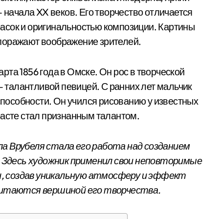
— начала XX веков. Его творчество отличается
асок и оригинальностью композиции. Картины
поражают воображение зрителей.
та 1856 года в Омске. Он рос в творческой
 — талантливой певицей. С ранних лет мальчик
особности. Он учился рисованию у известных
расте стал признанным талантом.
а Врубеля стала его работа над созданием
а. Здесь художник применил свои неповторимые
, создав уникальную атмосферу и эффект
считаются вершиной его творчества.