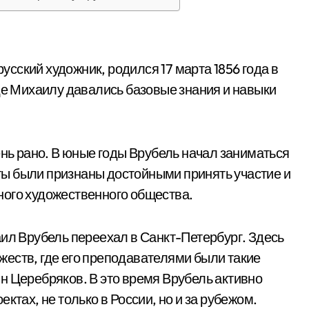
сский художник, родился 17 марта 1856 года в
где Михаилу давались базовые знания и навыки
ень рано. В юные годы Врубель начал заниматься
боты были признаны достойными принять участие и
ного художественного общества.
аил Врубель переехал в Санкт-Петербург. Здесь
еств, где его преподавателями были такие
н Церебряков. В это время Врубель активно
ктах, не только в России, но и за рубежом.