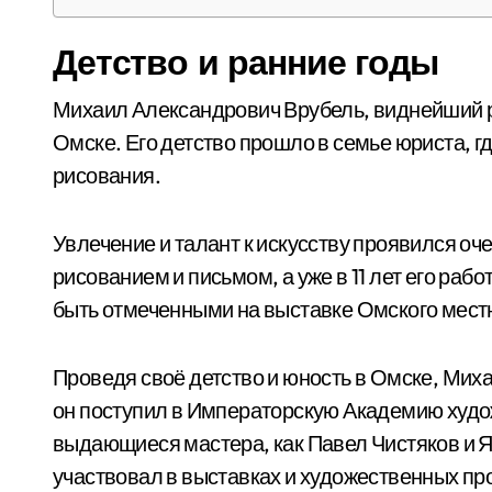
Детство и ранние годы
Михаил Александрович Врубель, виднейший ру
Омске. Его детство прошло в семье юриста, 
рисования.
Увлечение и талант к искусству проявился оч
рисованием и письмом, а уже в 11 лет его ра
быть отмеченными на выставке Омского мест
Проведя своё детство и юность в Омске, Мих
он поступил в Императорскую Академию худож
выдающиеся мастера, как Павел Чистяков и Я
участвовал в выставках и художественных прое