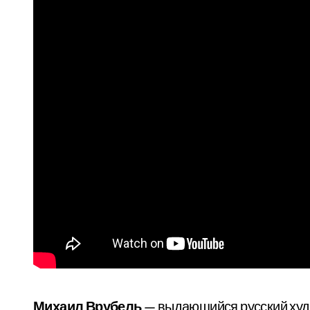
Михаил Врубель
— выдающийся русский худо