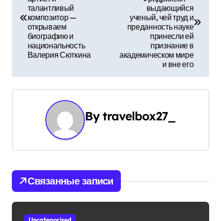
талантливый
выдающийся
в
композитор —
ученый, чей труд и
открываем
преданность науке
и
биографию и
принесли ей
национальность
признание в
г
Валерия Сюткина
академическом мире
и вне его
а
ц
и
By
travelbox27_
я
п
о
Связанные записи
з
а
Uncategorised