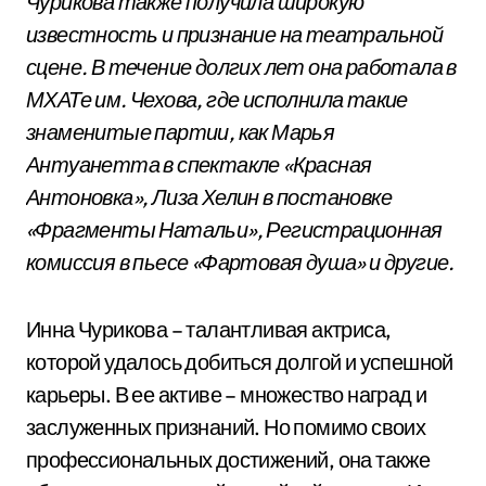
Чурикова также получила широкую
известность и признание на театральной
сцене. В течение долгих лет она работала в
МХАТе им. Чехова, где исполнила такие
знаменитые партии, как Марья
Антуанетта в спектакле «Красная
Антоновка», Лиза Хелин в постановке
«Фрагменты Натальи», Регистрационная
комиссия в пьесе «Фартовая душа» и другие.
Инна Чурикова – талантливая актриса,
которой удалось добиться долгой и успешной
карьеры. В ее активе – множество наград и
заслуженных признаний. Но помимо своих
профессиональных достижений, она также