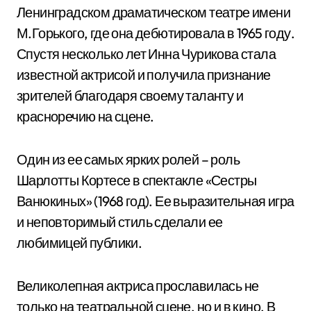
Ленинградском драматическом театре имени
М.Горького, где она дебютировала в 1965 году.
Спустя несколько лет Инна Чурикова стала
известной актрисой и получила признание
зрителей благодаря своему таланту и
красноречию на сцене.
Один из ее самых ярких ролей – роль
Шарлотты Кортесе в спектакле «Сестры
Ванюкиных» (1968 год). Ее выразительная игра
и неповторимый стиль сделали ее
любимицей публики.
Великолепная актриса прославилась не
только на театральной сцене, но и в кино. В