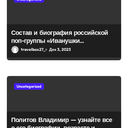
п
и
с
Состав и биография российской
поп-группы «Иванушки
я
интернешнл» — история успеха,
travelbox27_
Дек 3, 2023
м
музыка и судьбы участников
Uncategorised
Политов Владимир — узнайте все
о его биографии, возрасте и