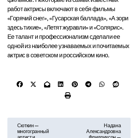
работ актрисы включают в себя фильмы
«Горячий снег», «Гусарская баллада», «А зори
здесь тихие», «Летят журавли» и «Солярис».
Ее талант и профессионализм сделали ее
одной из наиболее узнаваемых и почитаемых
актрис в советском и российском кино.
Н
Сюткин —
Надана
многогранный
Александровна
а
артист и
Фридрихсон —