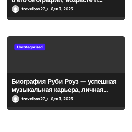
впечатляющих достижениях!
travelbox27_
Дек 3, 2023
Uncategorised
Биография Руби Роуз — успешная
музыкальная карьера, личная
жизнь и знаковые достижения
travelbox27_
Дек 3, 2023