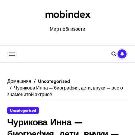
Перейти
к
mobindex
содержанию
Мир поблизости
Домашняя
Uncategorised
Чурикова Инна — биография, дети, внуки — все о
знаменитой актрисе
Uncategorised
Чурикова Инна —
биография, дети, внуки —