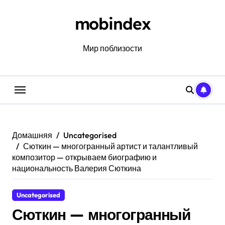
Перейти
к
mobindex
содержанию
Мир поблизости
Домашняя
Uncategorised
Сюткин — многогранный артист и талантливый
композитор — открываем биографию и
национальность Валерия Сюткина
Uncategorised
Сюткин — многогранный