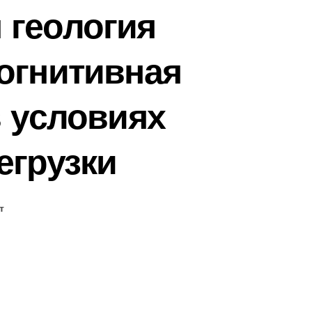
 геология
огнитивная
в условиях
егрузки
т