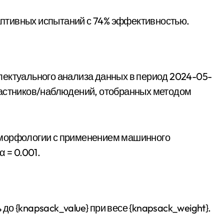
даптивных испытаний с 74% эффективностью.
лектуального анализа данных в период 2024-05-
частников/наблюдений, отобранных методом
 морфологии с применением машинного
 = 0.001.
о {knapsack_value} при весе {knapsack_weight}.