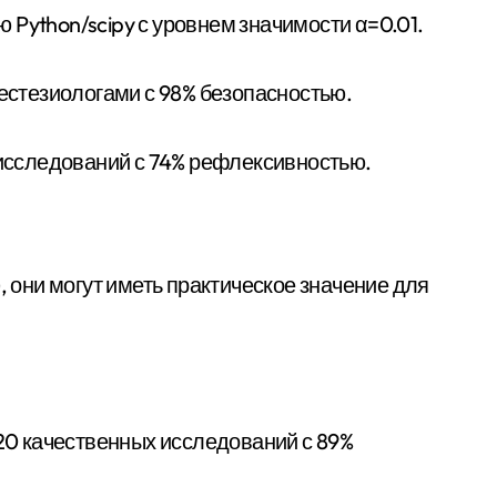
 Python/scipy с уровнем значимости α=0.01.
нестезиологами с 98% безопасностью.
 исследований с 74% рефлексивностью.
, они могут иметь практическое значение для
 20 качественных исследований с 89%